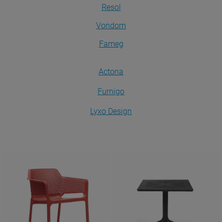
Resol
Vondom
Fameg
Actona
Furnigo
Lyxo Design
Krzesła
Stoły
ZOBACZ
ZOBACZ