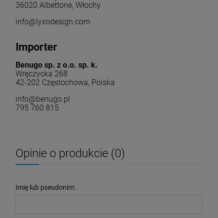
36020 Albettone, Włochy
info@lyxodesign.com
Importer
Benugo sp. z o.o. sp. k.
Wręczycka 268
42-202 Częstochowa, Polska
info@benugo.pl
795 760 815
Opinie o produkcie (0)
Imię lub pseudonim: