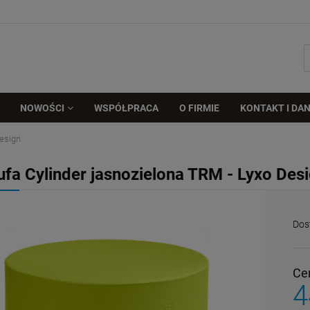
NOWOŚCI
WSPÓŁPRACA
O FIRMIE
KONTAKT I DAN
Design
ufa Cylinder jasnozielona TRM - Lyxo Des
Dos
Ce
4