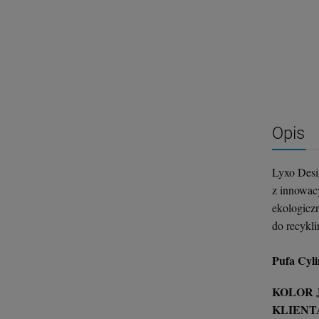
Opis
Lyxo Desig
z innowacy
ekologicz
do recykli
Pufa Cyl
KOLOR 
KLIENT