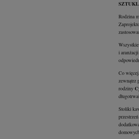
SZTUKI. P
Rodzina m
Zaprojekto
zastosowa
Wszystkie
i aranżacj
odpowiedni
Co więcej,
zewnątrz 
C
rodziny
długotrwał
Stoliki ka
przestrzeń
dodatkową
domowych 