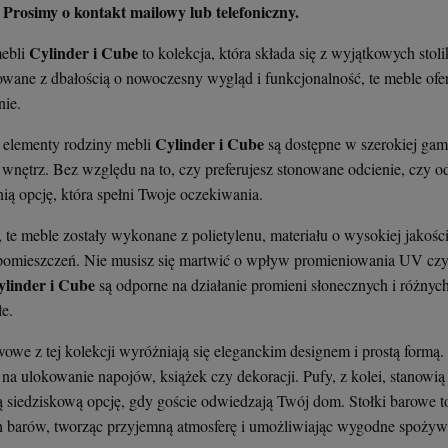
rosimy o kontakt mailowy lub telefoniczny.
Cylinder i Cube
ebli
to kolekcja, która składa się z wyjątkowych st
wane z dbałością o nowoczesny wygląd i funkcjonalność, te meble ofer
nie.
Cylinder i Cube
 elementy rodziny mebli
są dostępne w szerokiej gam
i wnętrz. Bez względu na to, czy preferujesz stonowane odcienie, czy 
ą opcję, która spełni Twoje oczekiwania.
 te meble zostały wykonane z polietylenu, materiału o wysokiej jakości
pomieszczeń. Nie musisz się martwić o wpływ promieniowania UV cz
ylinder i Cube
są odporne na działanie promieni słonecznych i różnych
e.
wowe z tej kolekcji wyróżniają się eleganckim designem i prostą formą
 na ulokowanie napojów, książek czy dekoracji. Pufy, z kolei, stanowi
 siedziskową opcję, gdy goście odwiedzają Twój dom. Stołki barowe t
barów, tworząc przyjemną atmosferę i umożliwiając wygodne spożyw