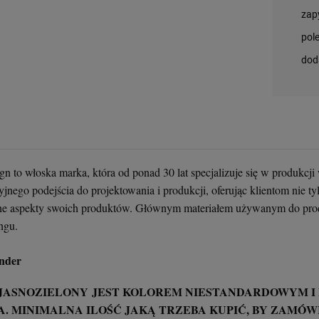
zap
pol
dod
n to włoska marka, która od ponad 30 lat specjalizuje się w produkcji
jnego podejścia do projektowania i produkcji, oferując klientom nie tyl
ne aspekty swoich produktów. Głównym materiałem używanym do produkc
ngu.
inder
JASNOZIELONY JEST KOLOREM NIESTANDARDOWYM I
A. MINIMALNA ILOŚĆ JAKĄ TRZEBA KUPIĆ, BY ZAMÓ