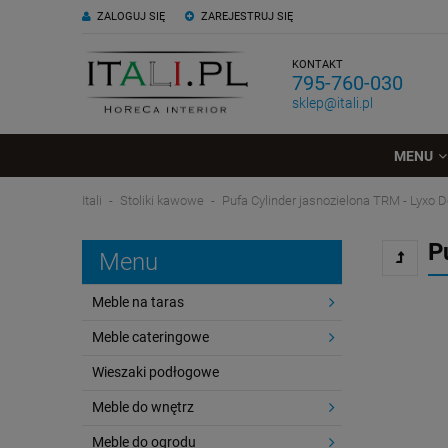
ZALOGUJ SIĘ
ZAREJESTRUJ SIĘ
KONTAKT
795-760-030
sklep@itali.pl
MENU
Itali
Stoliki kawowe
Pufa Cylinder jasnozielona TRM - Lyxo 
P
Menu
Meble na taras
Meble cateringowe
Wieszaki podłogowe
Meble do wnętrz
Meble do ogrodu