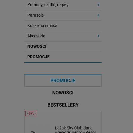
Komody, szafki, regały
Parasole
Kosze na śmieci
Akcesoria
NOWOŚCI
PROMOCJE
PROMOCJE
NOWOŚCI
BESTSELLERY
lub
Stolik kawowy Oveo 59
Leżak Sky Club dark
ate - Resol
cm biały - Ferne
grey-gris negro - Resol