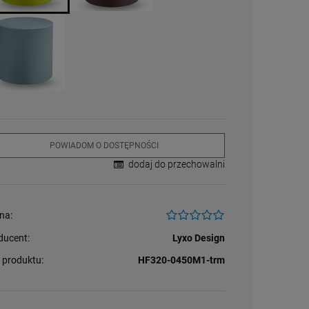
379,00 zł
295,00 zł
318,00 zł
+
+
+
szt.
szt.
szt.
-
-
-
DO KOSZYKA
DO KOSZYKA
DO KOSZYKA
POWIADOM O DOSTĘPNOŚCI
dodaj do przechowalni
na:
ducent:
Lyxo Design
 produktu:
HF320-0450M1-trm