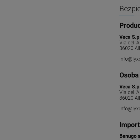
Bezpi
Produ
Veca S.p
Via dell’A
36020 Al
info@lyx
Osoba 
Veca S.p
Via dell’A
36020 Al
info@lyx
Import
Benugo sp