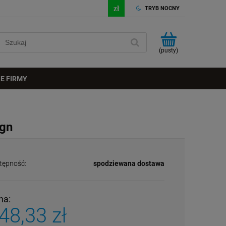
TRYB NOCNY
(pusty)
E FIRMY
ign
tępność:
spodziewana dostawa
na:
48,33 zł