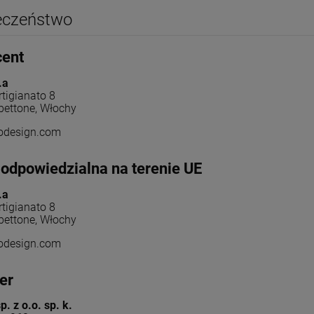
eczeństwo
cent
.a
rtigianato 8
bettone, Włochy
odesign.com
odpowiedzialna na terenie UE
.a
rtigianato 8
bettone, Włochy
odesign.com
er
. z o.o. sp. k.