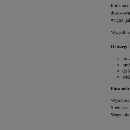
Rodzina m
dostosowa
wnętrz, ja
Wszystkie 
Dlaczego 
pro
moż
do 
wie
Parametry
Wysokość 
Średnica:
Waga: oko