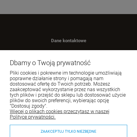
Dane kontaktowe
Benugo sp. z o.o. sp. k.
ul. Wręczycka 268
Dbamy o Twoją prywatność
42-202 Częstochowa
Pliki cookies i pokrewne im technologie umożliwiają
NIP: 9492236947
poprawne działanie strony i pomagają nam
dostosować ofertę do Twoich potrzeb. Możesz
Tel.:
795-760-030
zaakceptować wykorzystanie przez nas wszystkich
tych plików i przejść do sklepu lub dostosować użycie
E-mail:
sklep@itali.pl
plików do swoich preferencji, wybierając opcję
"Dostosuj zgody".
Więcej o plikach cookies przeczytasz w naszej
Pomoc
Polityce prywatności.
Moje konto
ZAAKCEPTUJ TYLKO NIEZBĘDNE