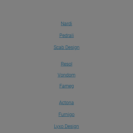
Nardi
Pedrali
Scab Design
Resol
Vondom
Fameg
Actona
Furnigo
Lyxo Design