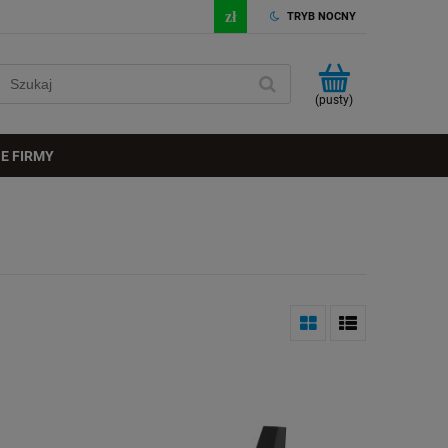
TRYB NOCNY
(pusty)
E FIRMY