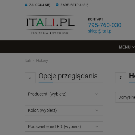
ZALOGUJ SIĘ
ZAREJESTRUJ SIĘ
KONTAKT
795-760-030
sklep@itali.pl
MENU
Itali
Hokery
Opcje przeglądania
H
Producent: (wybierz)
Kolor: (wybierz)
Podświetlenie LED: (wybierz)