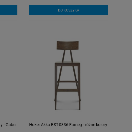
DO KOSZYKA
y - Gaber
Hoker Akka BST-0336 Fameg - różne kolory