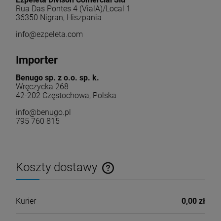
Rua Das Pontes 4 (VialA)/Local 1
36350 Nigran, Hiszpania
info@ezpeleta.com
Importer
Benugo sp. z o.o. sp. k.
Wręczycka 268
42-202 Częstochowa, Polska
info@benugo.pl
795 760 815
Koszty dostawy
Cena nie zawiera ewentualnych kosztów płatności
Kurier
0,00 zł