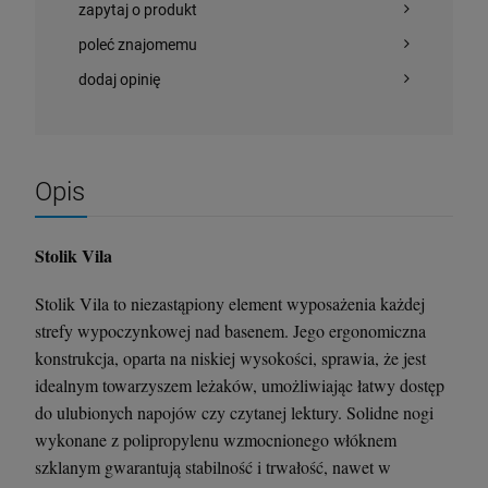
zapytaj o produkt
poleć znajomemu
dodaj opinię
Opis
Stolik Vila
Stolik Vila to niezastąpiony element wyposażenia każdej
Krzesło Vanity Scab Design - transparentne
Stolik kawowy Oveo 46 cm antracytowy -
strefy wypoczynkowej nad basenem. Jego ergonomiczna
Ferne
konstrukcja, oparta na niskiej wysokości, sprawia, że jest
397,00 zł
379,00 zł
idealnym towarzyszem leżaków, umożliwiając łatwy dostęp
do ulubionych napojów czy czytanej lektury. Solidne nogi
szt.
szt.
wykonane z polipropylenu wzmocnionego włóknem
szklanym gwarantują stabilność i trwałość, nawet w
DO KOSZYKA
DO KOSZYKA