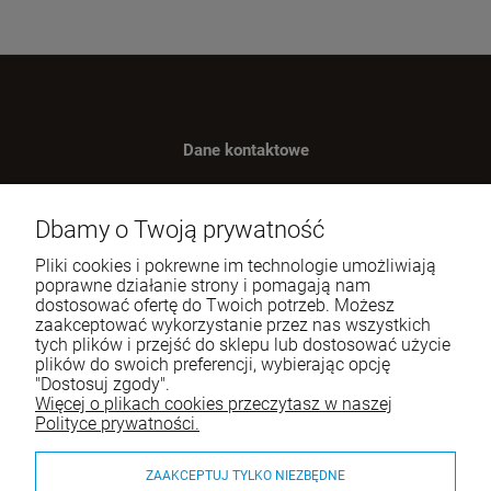
Dane kontaktowe
Benugo sp. z o.o. sp. k.
ul. Wręczycka 268
Dbamy o Twoją prywatność
42-202 Częstochowa
Pliki cookies i pokrewne im technologie umożliwiają
NIP: 9492236947
poprawne działanie strony i pomagają nam
dostosować ofertę do Twoich potrzeb. Możesz
Tel.:
795-760-030
zaakceptować wykorzystanie przez nas wszystkich
tych plików i przejść do sklepu lub dostosować użycie
E-mail:
sklep@itali.pl
plików do swoich preferencji, wybierając opcję
"Dostosuj zgody".
Więcej o plikach cookies przeczytasz w naszej
Pomoc
Polityce prywatności.
Moje konto
ZAAKCEPTUJ TYLKO NIEZBĘDNE