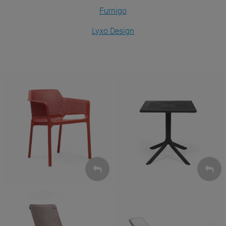
Furnigo
Lyxo Design
Krzesła
Stoły
ZOBACZ
ZOBACZ