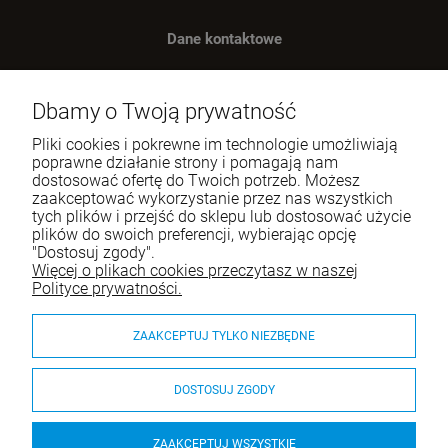
Dane kontaktowe
Benugo sp. z o.o. sp. k.
ul. Wręczycka 268
Dbamy o Twoją prywatność
42-202 Częstochowa
Pliki cookies i pokrewne im technologie umożliwiają
NIP: 9492236947
poprawne działanie strony i pomagają nam
dostosować ofertę do Twoich potrzeb. Możesz
Tel.:
795-760-030
zaakceptować wykorzystanie przez nas wszystkich
tych plików i przejść do sklepu lub dostosować użycie
E-mail:
sklep@itali.pl
plików do swoich preferencji, wybierając opcję
"Dostosuj zgody".
Więcej o plikach cookies przeczytasz w naszej
Pomoc
Polityce prywatności.
Moje konto
ZAAKCEPTUJ TYLKO NIEZBĘDNE
Płatności i dostawa
DOSTOSUJ ZGODY
O nas
ZAAKCEPTUJ WSZYSTKIE