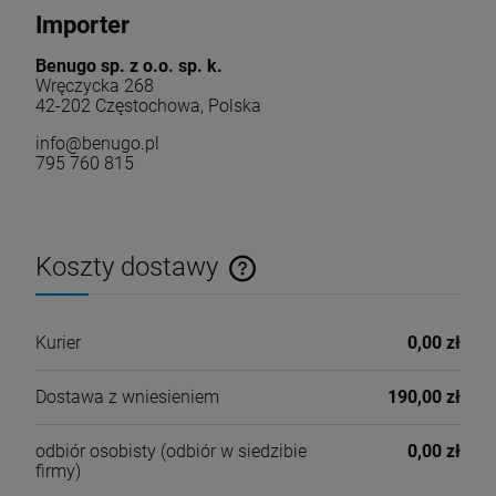
Importer
Benugo sp. z o.o. sp. k.
Wręczycka 268
42-202 Częstochowa, Polska
info@benugo.pl
795 760 815
Koszty dostawy
Cena nie zawiera ewentualnych kosztów płatności
Kurier
0,00 zł
Dostawa z wniesieniem
190,00 zł
odbiór osobisty
(odbiór w siedzibie
0,00 zł
firmy)