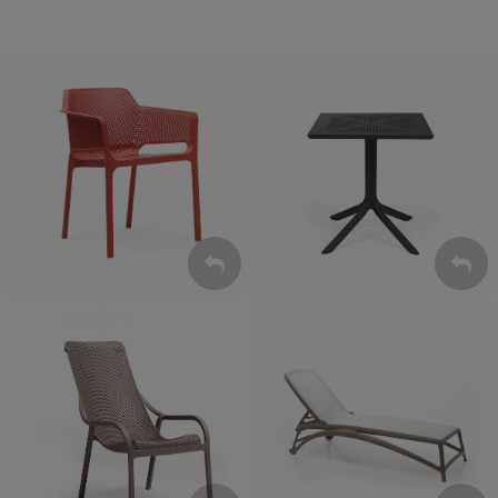
Krzesła
Stoły
ZOBACZ
ZOBACZ
Leżaki
Fotele
ZOBACZ
ZOBACZ