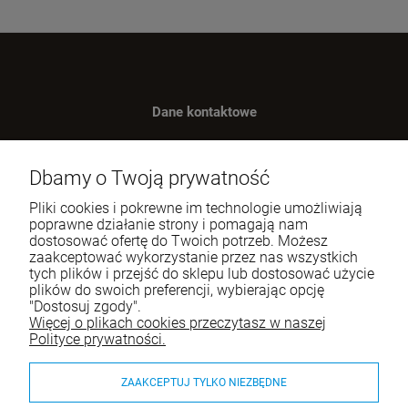
Dane kontaktowe
Benugo sp. z o.o. sp. k.
ul. Wręczycka 268
Dbamy o Twoją prywatność
42-202 Częstochowa
Pliki cookies i pokrewne im technologie umożliwiają
NIP: 9492236947
poprawne działanie strony i pomagają nam
dostosować ofertę do Twoich potrzeb. Możesz
Tel.:
795-760-030
zaakceptować wykorzystanie przez nas wszystkich
tych plików i przejść do sklepu lub dostosować użycie
E-mail:
sklep@itali.pl
plików do swoich preferencji, wybierając opcję
"Dostosuj zgody".
Więcej o plikach cookies przeczytasz w naszej
Pomoc
Polityce prywatności.
Moje konto
ZAAKCEPTUJ TYLKO NIEZBĘDNE
Płatności i dostawa