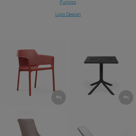
Furnigo
Lyxo Design
Krzesła
Stoły
ZOBACZ
ZOBACZ