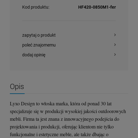
Kod produktu:
HF420-0850M1-fer
Krzesło Vanity Scab Design - transparentne
Stolik kawowy Oveo 46 cm antracytowy -
Ferne
397,00 zł
379,00 zł
zapytaj o produkt
poleć znajomemu
szt.
szt.
dodaj opinię
DO KOSZYKA
DO KOSZYKA
Opis
Lyxo Design to włoska marka, która od ponad 30 lat
specjalizuje się w produkcji wysokiej jakości outdoorowych
mebli. Firma ta jest znana z innowacyjnego podejścia do
projektowania i produkcji, oferując klientom nie tylko
funkcjonalne i estetyczne meble, ale także dbając o