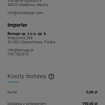
Via dell’Artigianato 8
36020 Albettone, Włochy
info@lyxodesign.com
Importer
Benugo sp. z o.o. sp. k.
Wręczycka 268
42-202 Częstochowa, Polska
info@benugo.pl
795 760 815
Koszty dostawy
Cena nie zawiera ewentualnych kosztów płatności
Kurier
0,00 zł
Dostawa z wniesieniem
190,00 zł