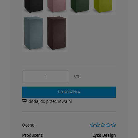
szt.
DO KOSZYKA
dodaj do przechowalni
Ocena:
Producent:
Lyxo Design