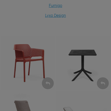
Furnigo
Lyxo Design
Krzesła
Stoły
ZOBACZ
ZOBACZ