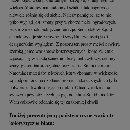
może pojawić się już na samym początku, z racji tego, że
większość stołów ma podobny kształt, a tak naprawdę
niewiele różnią się od siebie. Należy pamiętać, że to nie
tylko wygląd jest istotny przy wyborze mebli ogrodowych,
lecz również ich praktyczne funkcje. Seria stołów Squid
charakteryzuje się zarówno niezwykłą trwałością jak i
designerskim wyglądem. Z pozoru ten prosty mebel zawiera
szeroką gamę wariantów kolorystycznych, które świetnie
wpasują się w każdą scenerię - biały, antracytowy, ciemny
szary, piasentina stone, slate oraz czarna Sahra marmur.
Natomiast materiały, z których jest wykonany w większości
są uodpornione na działanie promieni słonecznych, co tylko
potwierdza trwałość tego produktu. Obiad z rodziną na
świeżym powietrzu cechuje piękno lata, a Squid umożliwi
Wam całkowite oddanie się tej znakomitej chwili.
Poniżej prezentujemy państwu różne warianty
kolorystyczne blatu: