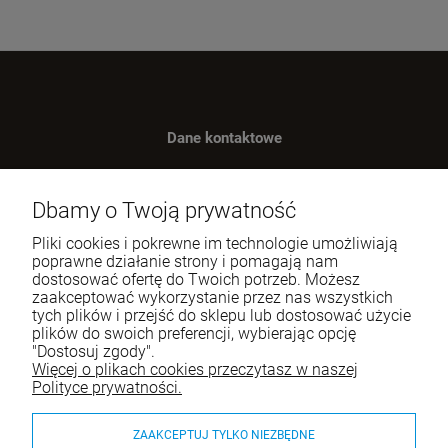
Dane kontaktowe
Benugo sp. z o.o. sp. k.
ul. Wręczycka 268
Dbamy o Twoją prywatność
42-202 Częstochowa
Pliki cookies i pokrewne im technologie umożliwiają
NIP: 9492236947
poprawne działanie strony i pomagają nam
dostosować ofertę do Twoich potrzeb. Możesz
Tel.:
795-760-030
zaakceptować wykorzystanie przez nas wszystkich
tych plików i przejść do sklepu lub dostosować użycie
E-mail:
sklep@itali.pl
plików do swoich preferencji, wybierając opcję
"Dostosuj zgody".
Więcej o plikach cookies przeczytasz w naszej
Pomoc
Polityce prywatności.
Moje konto
ZAAKCEPTUJ TYLKO NIEZBĘDNE