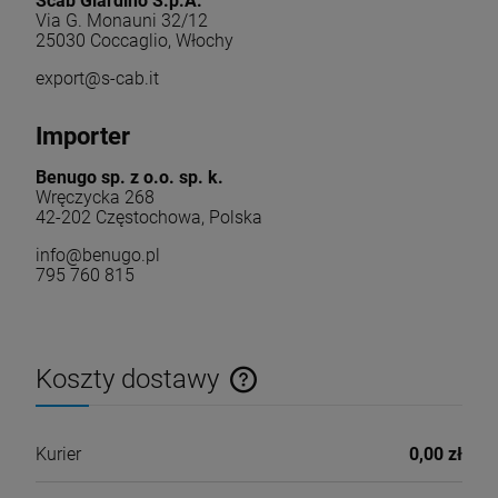
Scab Giardino S.p.A.
Via G. Monauni 32/12
25030 Coccaglio, Włochy
export@s-cab.it
Importer
Benugo sp. z o.o. sp. k.
Wręczycka 268
42-202 Częstochowa, Polska
info@benugo.pl
795 760 815
Koszty dostawy
Cena nie zawiera ewentualnych kosztów płatności
Kurier
0,00 zł