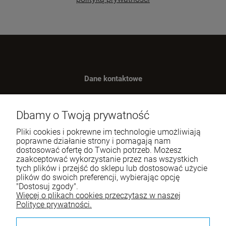
Dane kontaktowe
Benugo sp. z o.o. sp. k.
ul. Wręczycka 268
Dbamy o Twoją prywatność
42-202 Częstochowa
Pliki cookies i pokrewne im technologie umożliwiają
NIP: 9492236947
poprawne działanie strony i pomagają nam
dostosować ofertę do Twoich potrzeb. Możesz
Tel.:
795-760-030
zaakceptować wykorzystanie przez nas wszystkich
tych plików i przejść do sklepu lub dostosować użycie
E-mail:
sklep@itali.pl
plików do swoich preferencji, wybierając opcję
"Dostosuj zgody".
Więcej o plikach cookies przeczytasz w naszej
Pomoc
Polityce prywatności.
Moje konto