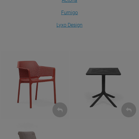
Actona
Furnigo
Lyxo Design
Krzesła
Stoły
ZOBACZ
ZOBACZ