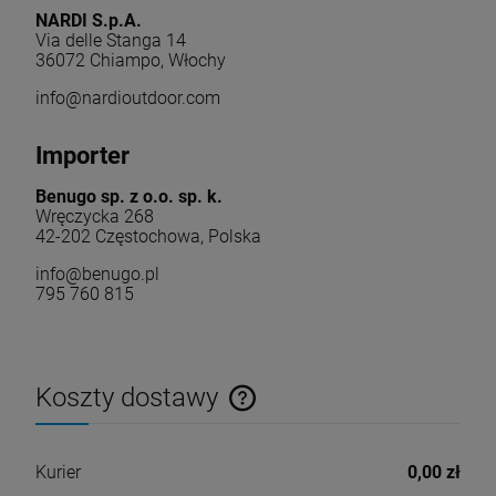
NARDI S.p.A.
Via delle Stanga 14
36072 Chiampo, Włochy
info@nardioutdoor.com
Importer
Benugo sp. z o.o. sp. k.
Wręczycka 268
42-202 Częstochowa, Polska
info@benugo.pl
795 760 815
Koszty dostawy
Cena nie zawiera ewentualnych kosztów płatności
Kurier
0,00 zł