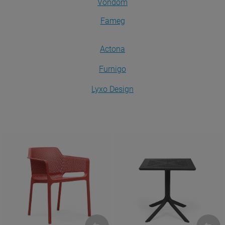
Vondom
Fameg
Actona
Furnigo
Lyxo Design
Krzesła
Stoły
ZOBACZ
ZOBACZ