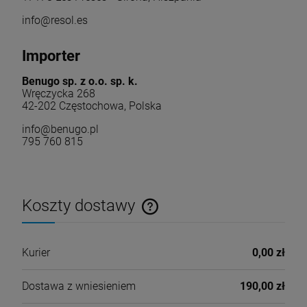
info@resol.es
Importer
Benugo sp. z o.o. sp. k.
Wręczycka 268
42-202 Częstochowa, Polska
info@benugo.pl
795 760 815
Koszty dostawy
Cena nie zawiera ewentualnych kosztów płatności
Kurier
0,00 zł
Dostawa z wniesieniem
190,00 zł