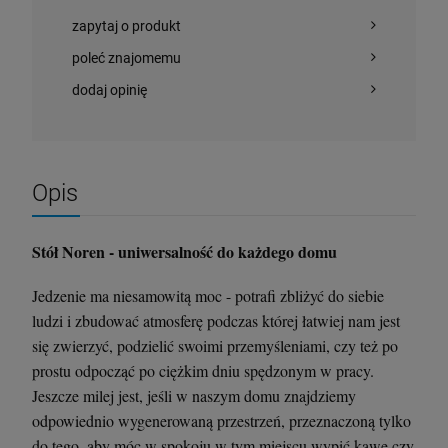
zapytaj o produkt
poleć znajomemu
dodaj opinię
Opis
Stół Noren - uniwersalność do każdego domu
Jedzenie ma niesamowitą moc - potrafi zbliżyć do siebie
ludzi i zbudować atmosferę podczas której łatwiej nam jest
się zwierzyć, podzielić swoimi przemyśleniami, czy też po
prostu odpocząć po ciężkim dniu spędzonym w pracy.
Jeszcze milej jest, jeśli w naszym domu znajdziemy
odpowiednio wygenerowaną przestrzeń, przeznaczoną tylko
do tego, aby móc w spokoju w tym miejscu wypić kawę czy