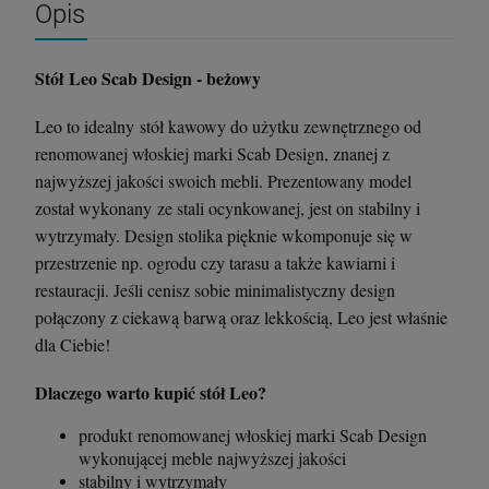
Opis
Stół Leo Scab Design - beżowy
Krzesło Vanity Scab Design - transparentne
Stolik kawowy Oveo 46 cm antracytowy -
Ferne
397,00 zł
379,00 zł
Leo to idealny stół kawowy do użytku zewnętrznego od
renomowanej włoskiej marki Scab Design, znanej z
najwyższej jakości swoich mebli. Prezentowany model
szt.
szt.
został wykonany ze stali ocynkowanej, jest on stabilny i
wytrzymały. Design stolika pięknie wkomponuje się w
DO KOSZYKA
DO KOSZYKA
przestrzenie np. ogrodu czy tarasu a także kawiarni i
restauracji. Jeśli cenisz sobie minimalistyczny design
połączony z ciekawą barwą oraz lekkością, Leo jest właśnie
dla Ciebie!
Dlaczego warto kupić stół Leo?
produkt renomowanej włoskiej marki Scab Design
wykonującej meble najwyższej jakości
stabilny i wytrzymały