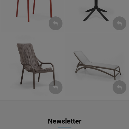
ZOBACZ
ZOBACZ
Leżaki
Fotele
ZOBACZ
ZOBACZ
Newsletter