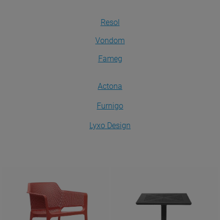
Resol
Vondom
Fameg
Actona
Furnigo
Lyxo Design
Krzesła
Stoły