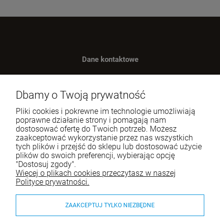
Dane kontaktowe
Benugo sp. z o.o. sp. k.
ul. Wręczycka 268
Dbamy o Twoją prywatność
42-202 Częstochowa
Pliki cookies i pokrewne im technologie umożliwiają
NIP: 9492236947
poprawne działanie strony i pomagają nam
dostosować ofertę do Twoich potrzeb. Możesz
Tel.:
795-760-030
zaakceptować wykorzystanie przez nas wszystkich
tych plików i przejść do sklepu lub dostosować użycie
E-mail:
sklep@itali.pl
plików do swoich preferencji, wybierając opcję
"Dostosuj zgody".
Więcej o plikach cookies przeczytasz w naszej
Pomoc
Polityce prywatności.
Moje konto
ZAAKCEPTUJ TYLKO NIEZBĘDNE
Płatności i dostawa