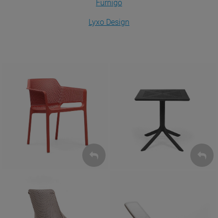
Furnigo
Lyxo Design
Krzesła
Stoły
ZOBACZ
ZOBACZ
Leżaki
Fotele