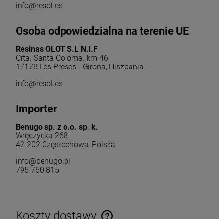
info@resol.es
Osoba odpowiedzialna na terenie UE
Resinas OLOT S.L N.I.F
Crta. Santa Coloma. km 46
17178 Les Preses - Girona, Hiszpania
info@resol.es
Importer
Benugo sp. z o.o. sp. k.
Wręczycka 268
42-202 Częstochowa, Polska
info@benugo.pl
795 760 815
Koszty dostawy