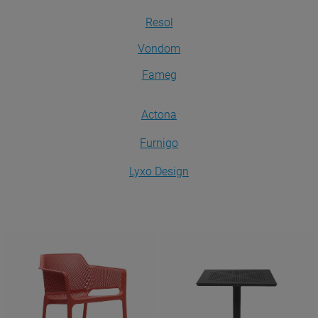
Resol
Vondom
Fameg
Actona
Furnigo
Lyxo Design
Krzesła
Stoły
ZOBACZ
ZOBACZ