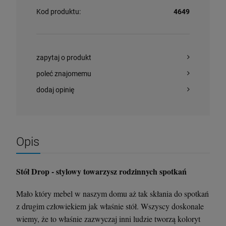
Kod produktu:
4649
Krzesło Vanity Scab Design - transparentne
Stolik kawowy Oveo 46 cm antracytowy -
Ferne
397,00 zł
379,00 zł
zapytaj o produkt
poleć znajomemu
szt.
szt.
dodaj opinię
DO KOSZYKA
DO KOSZYKA
Opis
Stół Drop - stylowy towarzysz rodzinnych spotkań
Mało który mebel w naszym domu aż tak skłania do spotkań
z drugim człowiekiem jak właśnie stół. Wszyscy doskonale
wiemy, że to właśnie zazwyczaj inni ludzie tworzą koloryt