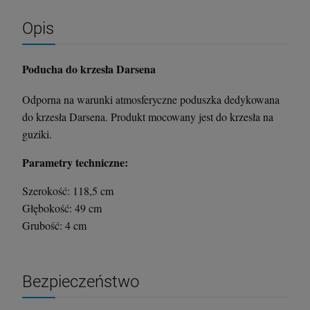
Opis
Poducha do krzesła Darsena
Odporna na warunki atmosferyczne poduszka dedykowana
do krzesła Darsena. Produkt mocowany jest do krzesła na
guziki.
Parametry techniczne:
Krzesło Vanity Scab Design - transparentne
Stolik kawowy Oveo 46 cm antracytowy -
Ferne
Szerokość: 118,5 cm
397,00 zł
379,00 zł
Głębokość: 49 cm
Grubość: 4 cm
szt.
szt.
Bezpieczeństwo
DO KOSZYKA
DO KOSZYKA