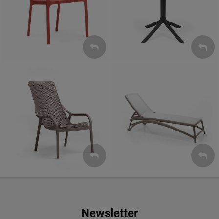
Krzesła
Stoły
ZOBACZ
ZOBACZ
Leżaki
Fotele
ZOBACZ
ZOBACZ
Newsletter