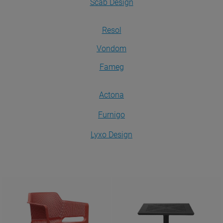
Scab Design
Resol
Vondom
Fameg
Actona
Furnigo
Lyxo Design