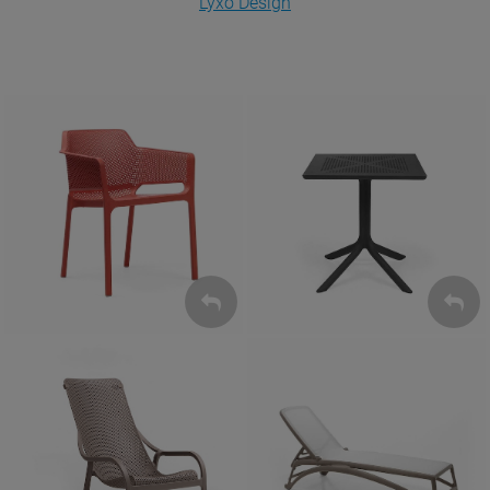
Lyxo Design
Krzesła
Stoły
ZOBACZ
ZOBACZ
Leżaki
Fotele
ZOBACZ
ZOBACZ