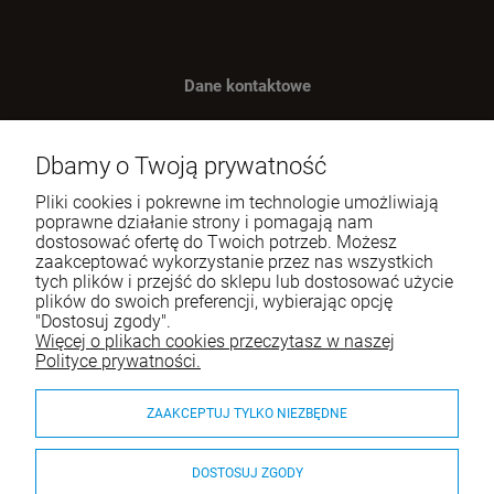
Dane kontaktowe
Benugo sp. z o.o. sp. k.
ul. Wręczycka 268
Dbamy o Twoją prywatność
42-202 Częstochowa
Pliki cookies i pokrewne im technologie umożliwiają
NIP: 9492236947
poprawne działanie strony i pomagają nam
dostosować ofertę do Twoich potrzeb. Możesz
Tel.:
795-760-030
zaakceptować wykorzystanie przez nas wszystkich
tych plików i przejść do sklepu lub dostosować użycie
E-mail:
sklep@itali.pl
plików do swoich preferencji, wybierając opcję
"Dostosuj zgody".
Więcej o plikach cookies przeczytasz w naszej
Pomoc
Polityce prywatności.
Moje konto
ZAAKCEPTUJ TYLKO NIEZBĘDNE
Płatności i dostawa
DOSTOSUJ ZGODY
O nas