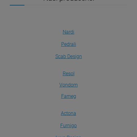
Nardi
Pedrali
Scab Design
Resol
Vondom
Fameg
Actona
Furnigo