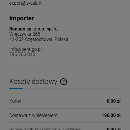
export@s-cab.it
Importer
Benugo sp. z o.o. sp. k.
Wręczycka 268
42-202 Częstochowa, Polska
info@benugo.pl
795 760 815
Koszty dostawy
Cena nie zawiera ewentualnych kosztów płatności
Kurier
0,00 zł
Dostawa z wniesieniem
190,00 zł
odbiór osobisty
(odbiór w siedzibie
0,00 zł