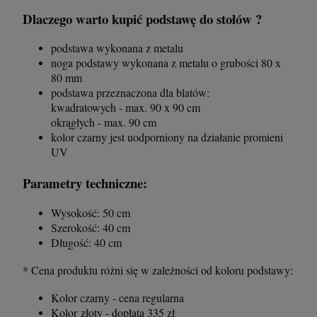
Dlaczego warto kupić podstawę do stołów ?
podstawa wykonana z metalu
Krzesło Vanity Scab Design - transparentne
Stolik kawowy Oveo 46 cm antracytowy -
Ferne
noga podstawy wykonana z metalu o grubości 80 x
80 mm
397,00 zł
379,00 zł
podstawa przeznaczona dla blatów:
kwadratowych - max. 90 x 90 cm
okrągłych - max. 90 cm
szt.
szt.
kolor czarny jest uodporniony na działanie promieni
UV
DO KOSZYKA
DO KOSZYKA
Parametry techniczne:
Wysokość: 50 cm
Szerokość: 40 cm
Długość: 40 cm
* Cena produktu różni się w zależności od koloru podstawy:
Kolor czarny - cena regularna
Kolor złoty - dopłata 335 zł