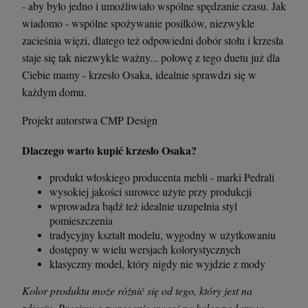
- aby było jedno i umożliwiało wspólne spędzanie czasu. Jak
wiadomo - wspólne spożywanie posiłków, niezwykle
zacieśnia więzi, dlatego też odpowiedni dobór stołu i krzesła
staje się tak niezwykle ważny... połowę z tego duetu już dla
Ciebie mamy - krzesło Osaka, idealnie sprawdzi się w
każdym domu.
Projekt autorstwa CMP Design
Dlaczego warto kupić krzesło Osaka?
Krzesło Vanity Scab Design - transparentne
Stolik kawowy Oveo 46 cm antracytowy -
produkt włoskiego producenta mebli - marki Pedrali
Ferne
wysokiej jakości surowce użyte przy produkcji
397,00 zł
379,00 zł
wprowadza bądź też idealnie uzupełnia styl
pomieszczenia
tradycyjny kształt modelu, wygodny w użytkowaniu
szt.
szt.
dostępny w wielu wersjach kolorystycznych
klasyczny model, który nigdy nie wyjdzie z mody
DO KOSZYKA
DO KOSZYKA
Kolor produktu może różnić się od tego, który jest na
zdjęciu. Prosimy o zwracanie uwagi na kolor podany w