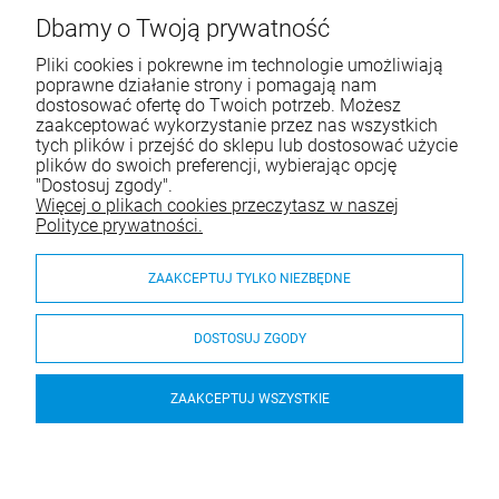
ul. Wręczycka 268
Dbamy o Twoją prywatność
42-202 Częstochowa
Pliki cookies i pokrewne im technologie umożliwiają
NIP: 9492236947
poprawne działanie strony i pomagają nam
dostosować ofertę do Twoich potrzeb. Możesz
Tel.:
795-760-030
zaakceptować wykorzystanie przez nas wszystkich
tych plików i przejść do sklepu lub dostosować użycie
E-mail:
sklep@itali.pl
plików do swoich preferencji, wybierając opcję
"Dostosuj zgody".
Więcej o plikach cookies przeczytasz w naszej
Pomoc
Polityce prywatności.
Moje konto
ZAAKCEPTUJ TYLKO NIEZBĘDNE
Płatności i dostawa
DOSTOSUJ ZGODY
O nas
ZAAKCEPTUJ WSZYSTKIE
Pedrali Krzesło Osaka 2816 FR Naturalny jasny
© 2026 itali.pl. Wszelkie prawa zastrzeżone.
Styl graficzny ShopGadget.pl
Sklep internetowy Shoper.pl