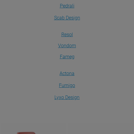
Pedrali
Scab Design
Resol
Vondom
Fameg
Actona
Furnigo
Lyxo Design