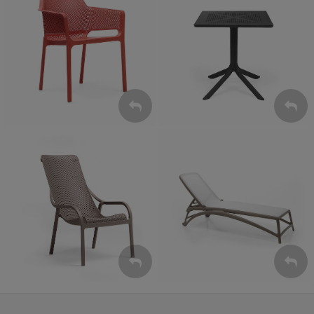
Krzesła
Stoły
ZOBACZ
ZOBACZ
Leżaki
Fotele
ZOBACZ
ZOBACZ