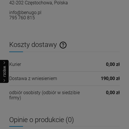
42-202 Częstochowa, Polska
info@benugo.pl
795 760 815
Koszty dostawy
Cena nie zawiera ewentualnych kosztów płatności
Kurier
0,00 zł
WIĘCEJ
Dostawa z wniesieniem
190,00 zł
odbiór osobisty
(odbiór w siedzibie
0,00 zł
firmy)
Opinie o produkcie (0)