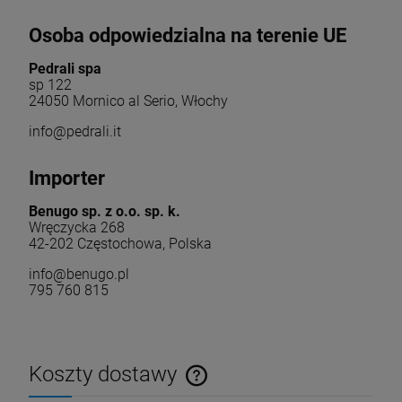
Osoba odpowiedzialna na terenie UE
Pedrali spa
sp 122
24050 Mornico al Serio, Włochy
info@pedrali.it
Importer
Benugo sp. z o.o. sp. k.
Wręczycka 268
42-202 Częstochowa, Polska
info@benugo.pl
795 760 815
Koszty dostawy
Cena nie zawiera ewentualnych kosztów płatności