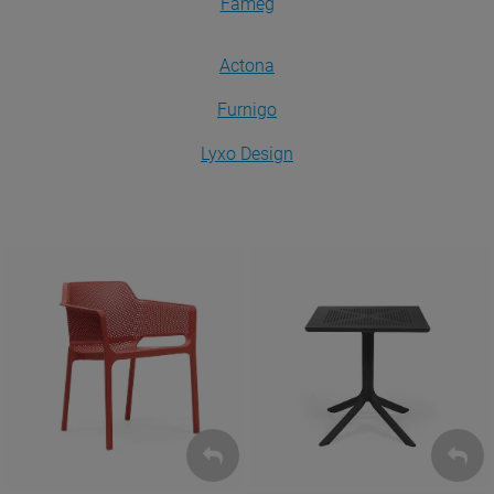
Fameg
Actona
Furnigo
Lyxo Design
Krzesła
Stoły
ZOBACZ
ZOBACZ