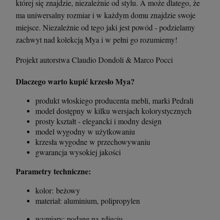
której się znajdzie, niezależnie od stylu. A może dlatego, że
ma uniwersalny rozmiar i w każdym domu znajdzie swoje
miejsce. Niezależnie od tego jaki jest powód - podzielamy
zachwyt nad kolekcją Mya i w pełni go rozumiemy!
Projekt autorstwa Claudio Dondoli & Marco Pocci
Dlaczego warto kupić krzesło Mya?
produkt włoskiego producenta mebli, marki Pedrali
model dostępny w kilku wersjach kolorystycznych
prosty kształt - elegancki i modny design
Krzesło Vanity Scab Design - transparentne
Stolik kawowy Oveo 46 cm antracytowy -
Ferne
model wygodny w użytkowaniu
krzesła wygodne w przechowywaniu
397,00 zł
379,00 zł
gwarancja wysokiej jakości
Parametry techniczne:
szt.
szt.
kolor: beżowy
DO KOSZYKA
DO KOSZYKA
materiał: aluminium, polipropylen
wymiary: podane na zdjęciu