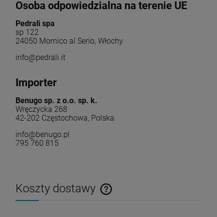
Osoba odpowiedzialna na terenie UE
Pedrali spa
sp 122
24050 Mornico al Serio, Włochy
info@pedrali.it
Importer
Benugo sp. z o.o. sp. k.
Wręczycka 268
42-202 Częstochowa, Polska
info@benugo.pl
795 760 815
Koszty dostawy
Cena nie zawiera ewentualnych kosztów płatności