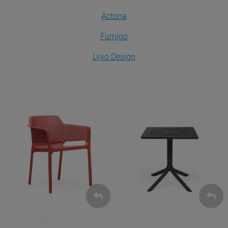
Actona
Furnigo
Lyxo Design
Krzesła
Stoły
ZOBACZ
ZOBACZ