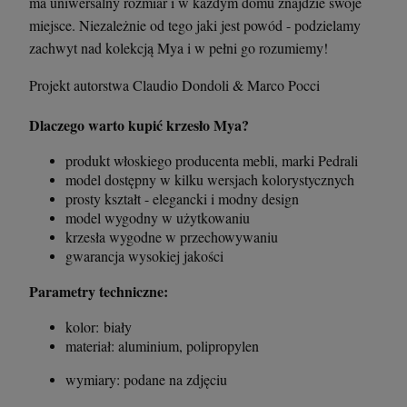
ma uniwersalny rozmiar i w każdym domu znajdzie swoje
miejsce. Niezależnie od tego jaki jest powód - podzielamy
zachwyt nad kolekcją Mya i w pełni go rozumiemy!
Projekt autorstwa Claudio Dondoli & Marco Pocci
Dlaczego warto kupić krzesło Mya?
produkt włoskiego producenta mebli, marki Pedrali
model dostępny w kilku wersjach kolorystycznych
prosty kształt - elegancki i modny design
model wygodny w użytkowaniu
Krzesło Vanity Scab Design - transparentne
Stolik kawowy Oveo 46 cm antracytowy -
krzesła wygodne w przechowywaniu
Ferne
gwarancja wysokiej jakości
397,00 zł
379,00 zł
Parametry techniczne:
szt.
szt.
kolor: biały
materiał: aluminium, polipropylen
DO KOSZYKA
DO KOSZYKA
wymiary: podane na zdjęciu