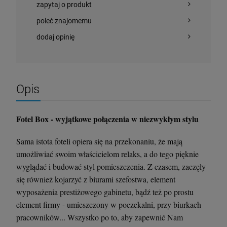
zapytaj o produkt
poleć znajomemu
dodaj opinię
Opis
Fotel Box - wyjątkowe połączenia w niezwykłym stylu
Sama istota foteli opiera się na przekonaniu, że mają
umożliwiać swoim właścicielom relaks, a do tego pięknie
wyglądać i budować styl pomieszczenia. Z czasem, zaczęły
się również kojarzyć z biurami szefostwa, element
wyposażenia prestiżowego gabinetu, bądź też po prostu
Krzesło Vanity Scab Design - transparentne
Stolik kawowy Oveo 46 cm antracytowy -
Ferne
element firmy - umieszczony w poczekalni, przy biurkach
397,00 zł
379,00 zł
pracowników... Wszystko po to, aby zapewnić Nam