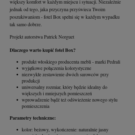
większy komfort w każdym miejscu i sytuacji. Niezależnie
jednak od tego, jaka przyczyna przyświeca Twoim
szt.
szt.
poszukiwaniom - fotel Box spełni się w każdym wypadku
tak samo dobrze.
DO KOSZYKA
DO KOSZYKA
Projekt autorstwa Patrick Norguet
Dlaczego warto kupić fotel Box?
produkt włoskiego producenta mebli - marki Pedrali
wyjątkowe połączenia kolorystyczne
niezwykłe zestawienie dwóch surowców przy
produkcji
uniwersalny rozmiar, który będzie idealny do
większych i mniejszych pomieszczeń
wprowadzenie bądź też odświeżenie nowego stylu
pomieszczenia
Parametry techniczne:
kolor: beżowy, wykończenie: naturalnie jasny