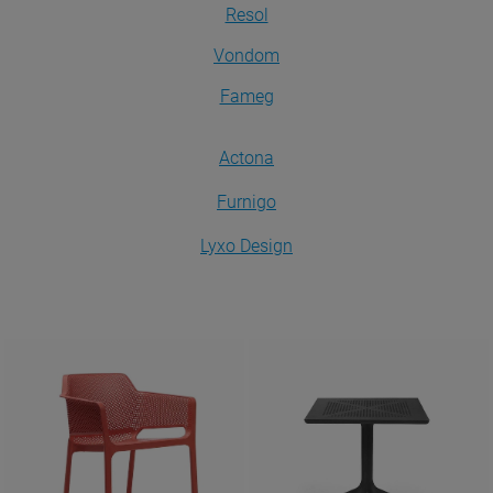
Resol
Vondom
Fameg
Actona
Furnigo
Lyxo Design
Krzesła
Stoły
ZOBACZ
ZOBACZ