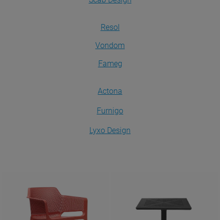
Resol
Vondom
Fameg
Actona
Furnigo
Lyxo Design
Krzesła
Stoły