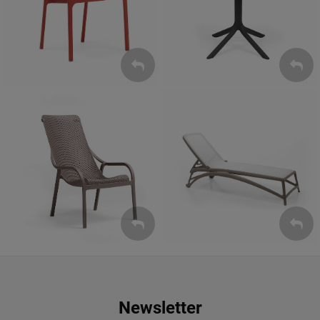
ZOBACZ
ZOBACZ
Leżaki
Fotele
ZOBACZ
ZOBACZ
Newsletter