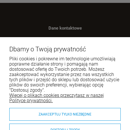
Dane kontaktowe
Benugo sp. z o.o. sp. k.
ul. Wręczycka 268
Dbamy o Twoją prywatność
42-202 Częstochowa
Pliki cookies i pokrewne im technologie umożliwiają
NIP: 9492236947
poprawne działanie strony i pomagają nam
dostosować ofertę do Twoich potrzeb. Możesz
Tel.:
795-760-030
zaakceptować wykorzystanie przez nas wszystkich
tych plików i przejść do sklepu lub dostosować użycie
E-mail:
sklep@itali.pl
plików do swoich preferencji, wybierając opcję
"Dostosuj zgody".
Więcej o plikach cookies przeczytasz w naszej
Pomoc
Polityce prywatności.
Moje konto
ZAAKCEPTUJ TYLKO NIEZBĘDNE
Płatności i dostawa