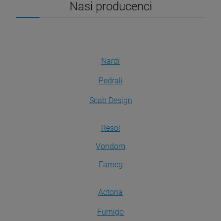
Nasi producenci
Nardi
Pedrali
Scab Design
Resol
Vondom
Fameg
Actona
Furnigo