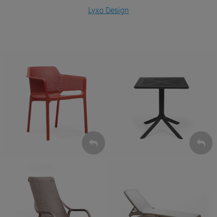
Lyxo Design
Krzesła
Stoły
ZOBACZ
ZOBACZ
Leżaki
Fotele
ZOBACZ
ZOBACZ