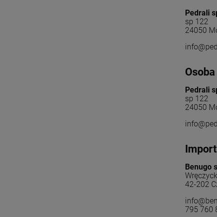
Pedrali 
sp 122
24050 Mo
info@pedr
Osoba 
Pedrali 
sp 122
24050 Mo
info@pedr
Import
Benugo sp
Wręczyck
42-202 C
info@ben
795 760 