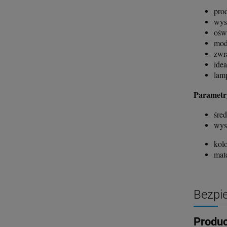
pro
wys
ośw
mod
zwr
ide
lam
Parametry
śre
wys
kol
mat
Bezpi
Produ