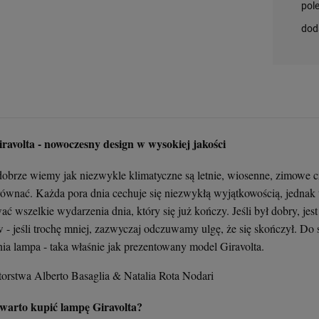
pol
dod
avolta - nowoczesny design w wysokiej jakości
brze wiemy jak niezwykle klimatyczne są letnie, wiosenne, zimowe czy
równać. Każda pora dnia cechuje się niezwykłą wyjątkowością, jednak
 wszelkie wydarzenia dnia, który się już kończy. Jeśli był dobry, je
- jeśli trochę mniej, zazwyczaj odczuwamy ulgę, że się skończył. Do 
ia lampa - taka właśnie jak prezentowany model Giravolta.
torstwa Alberto Basaglia & Natalia Rota Nodari
warto kupić lampę Giravolta?