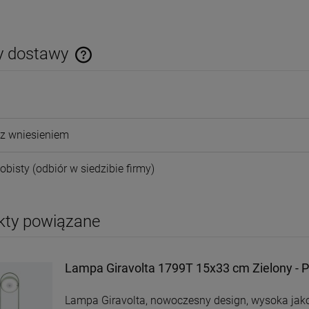
y dostawy
Cena nie zawiera ewentualnych kosztów
płatności
z wniesieniem
obisty
(odbiór w siedzibie firmy)
kty powiązane
Lampa Giravolta 1799T 15x33 cm Zielony - P
Lampa Giravolta, nowoczesny design, wysoka jak