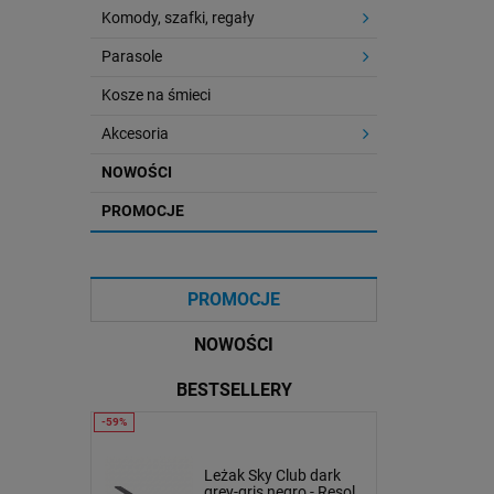
Komody, szafki, regały
Parasole
Kosze na śmieci
Akcesoria
NOWOŚCI
PROMOCJE
PROMOCJE
NOWOŚCI
BESTSELLERY
lub
Stolik kawowy Oveo 59
Leżak Sky Club dark
ate - Resol
cm biały - Ferne
grey-gris negro - Resol