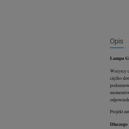
Opis
Lampa Gir
Wszyscy do
ciężko do
podsumować
momentów 
odpowiedn
Projekt au
Dlaczego 