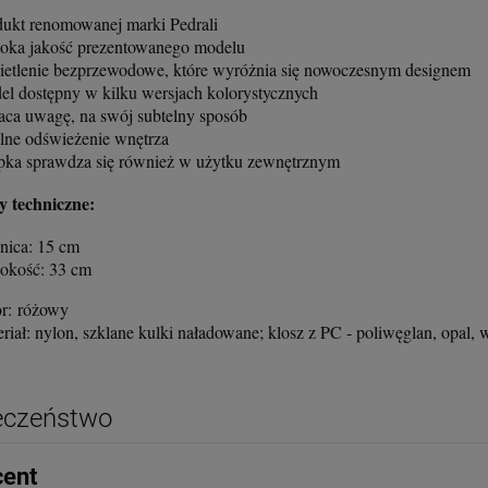
dukt renomowanej marki Pedrali
oka jakość prezentowanego modelu
ietlenie bezprzewodowe, które wyróżnia się nowoczesnym designem
el dostępny w kilku wersjach kolorystycznych
aca uwagę, na swój subtelny sposób
alne odświeżenie wnętrza
pka sprawdza się również w użytku zewnętrznym
 techniczne:
dnica: 15 cm
okość: 33 cm
or: różowy
eriał: nylon, szklane kulki naładowane; klosz z PC - poliwęglan, opal
eczeństwo
cent