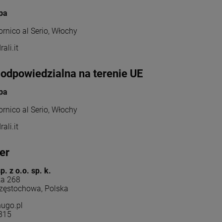
spa
rnico al Serio, Włochy
ali.it
odpowiedzialna na terenie UE
spa
rnico al Serio, Włochy
ali.it
er
. z o.o. sp. k.
a 268
zęstochowa, Polska
ugo.pl
815