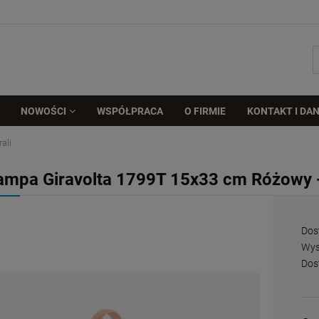
NOWOŚCI
WSPÓŁPRACA
O FIRMIE
KONTAKT I DAN
ali
ampa Giravolta 1799T 15x33 cm Różowy -
Dos
Wys
Dos