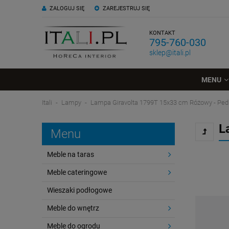
ZALOGUJ SIĘ
ZAREJESTRUJ SIĘ
KONTAKT
795-760-030
sklep@itali.pl
MENU
Itali
Lampy
Lampa Giravolta 1799T 15x33 cm Różowy - Pedr
L
Menu
Meble na taras
Meble cateringowe
Wieszaki podłogowe
Meble do wnętrz
Meble do ogrodu