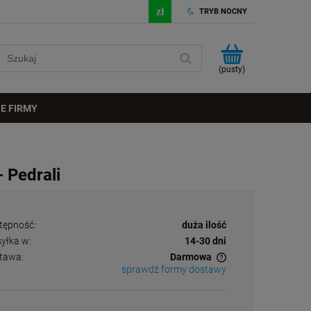
TRYB NOCNY
(pusty)
E FIRMY
 Pedrali
tępność:
duża ilość
yłka w:
14-30 dni
tawa:
Darmowa
sprawdź formy dostawy
Cena nie zawiera ewentualnych kosztów
płatności