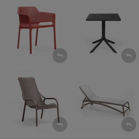
Krzesła
Stoły
ZOBACZ
ZOBACZ
Leżaki
Fotele
ZOBACZ
ZOBACZ