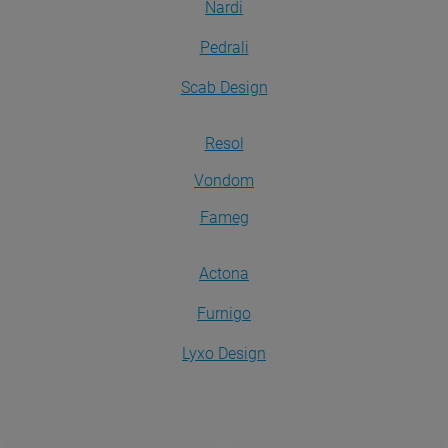
Nardi
Pedrali
Scab Design
Resol
Vondom
Fameg
Actona
Furnigo
Lyxo Design