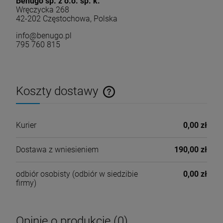
Benugo sp. z o.o. sp. k.
Wręczycka 268
42-202 Częstochowa, Polska
info@benugo.pl
795 760 815
Koszty dostawy
Cena nie zawiera ewentualnych kosztów płatności
Kurier
0,00 zł
Dostawa z wniesieniem
190,00 zł
odbiór osobisty
(odbiór w siedzibie
0,00 zł
firmy)
Opinie o produkcie (0)