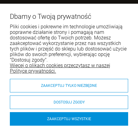
Benugo sp. z o.o. sp. k.
ul. Wręczycka 268
Dbamy o Twoją prywatność
42-202 Częstochowa
Pliki cookies i pokrewne im technologie umożliwiają
NIP: 9492236947
poprawne działanie strony i pomagają nam
dostosować ofertę do Twoich potrzeb. Możesz
Tel.:
795-760-030
zaakceptować wykorzystanie przez nas wszystkich
tych plików i przejść do sklepu lub dostosować użycie
E-mail:
sklep@itali.pl
plików do swoich preferencji, wybierając opcję
"Dostosuj zgody".
Więcej o plikach cookies przeczytasz w naszej
Pomoc
Polityce prywatności.
Moje konto
ZAAKCEPTUJ TYLKO NIEZBĘDNE
Płatności i dostawa
DOSTOSUJ ZGODY
O nas
ZAAKCEPTUJ WSZYSTKIE
Krzesło Trill Bistrot Nardi - Senape