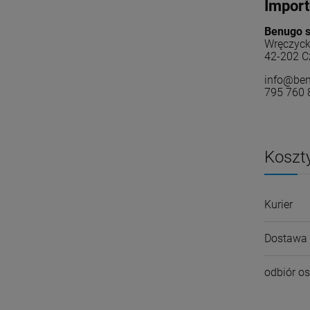
Import
Benugo sp
Wręczyck
42-202 C
info@ben
795 760 
Koszt
Kurier
Dostawa 
odbiór os