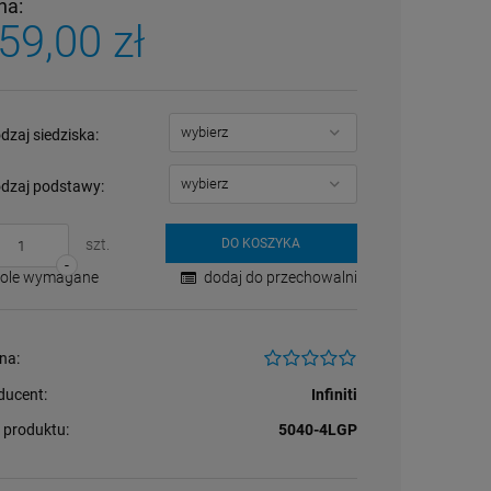
na:
59,00 zł
dzaj siedziska:
dzaj podstawy:
szt.
DO KOSZYKA
-
Pole wymagane
dodaj do przechowalni
na:
ducent:
Infiniti
 produktu:
5040-4LGP