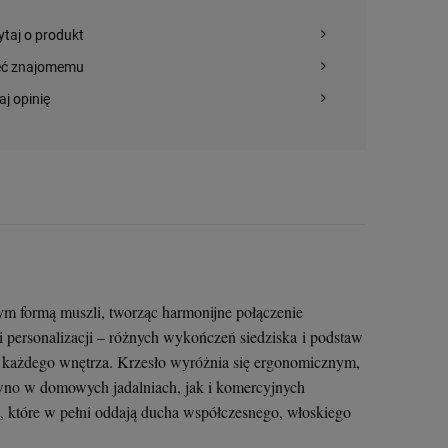
ytaj o produkt
eć znajomemu
aj opinię
ym formą muszli, tworząc harmonijne połączenie
i personalizacji – różnych wykończeń siedziska i podstaw
o każdego wnętrza. Krzesło wyróżnia się ergonomicznym,
wno w domowych jadalniach, jak i komercyjnych
ylu, które w pełni oddają ducha współczesnego, włoskiego
Stolik kawowy Oveo 46
Krzesło Ginevra Scab
Krzesło Net Nardi -
cm biały - Ferne
Design - beżowe
Tortora