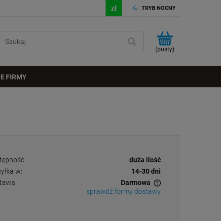
TRYB NOCNY
(pusty)
E FIRMY
tępność:
duża ilość
yłka w:
14-30 dni
tawa:
Darmowa
sprawdź formy dostawy
Cena nie zawiera ewentualnych kosztów
płatności