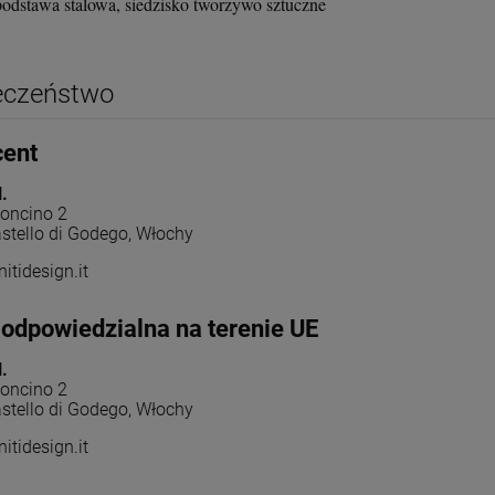
podstawa stalowa, siedzisko tworzywo sztuczne
eczeństwo
cent
.
eoncino 2
stello di Godego, Włochy
nitidesign.it
odpowiedzialna na terenie UE
.
eoncino 2
stello di Godego, Włochy
nitidesign.it