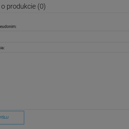
 o produkcie (0)
seudonim:
ia:
YŚLIJ