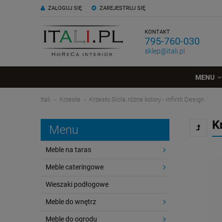
ZALOGUJ SIĘ
ZAREJESTRUJ SIĘ
KONTAKT
795-760-030
sklep@itali.pl
MENU
Itali
Krzesła
Krzesło Sicla, różne kolory - Infiniti Design
K
Menu
Meble na taras
Meble cateringowe
Wieszaki podłogowe
Meble do wnętrz
Meble do ogrodu