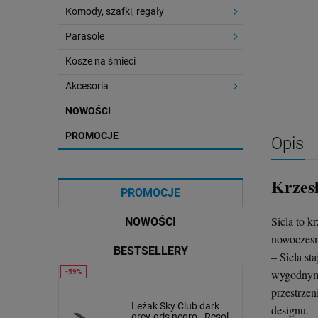
Komody, szafki, regały
Parasole
Kosze na śmieci
Akcesoria
NOWOŚCI
PROMOCJE
Opis
Krzesł
PROMOCJE
Sicla to 
NOWOŚCI
nowoczesno
BESTSELLERY
– Sicla s
wygodnym 
przestrzen
lub
Stolik kawowy Oveo 59
Leżak Sky Club dark
designu.
ate - Resol
cm biały - Ferne
grey-gris negro - Resol