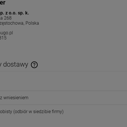
er
. z o.o. sp. k.
a 268
zęstochowa, Polska
ugo.pl
815
y dostawy
Cena nie zawiera ewentualnych kosztów
płatności
z wniesieniem
obisty
(odbiór w siedzibie firmy)