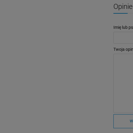
Opinie
Imię lub p
Twoja opin
W