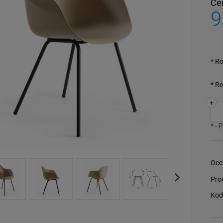
Ce
9
*
Ro
*
Ro
+
*
- 
Oce
Pro
Kod