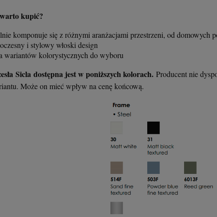
397,00 zł
379,00 zł
243,00 zł
379,00 zł
 warto kupić?
alnie komponuje się z różnymi aranżacjami przestrzeni, od domowych 
+
+
+
+
szt.
szt.
szt.
szt.
oczesny i stylowy włoski design
-
-
-
-
ka wariantów kolorystycznych do wyboru
DO KOSZYKA
DO KOSZYKA
DO KOSZYKA
DO KOSZYKA
sła Sicla dostępna jest w poniższych kolorach.
Producent nie dysp
iantu. Może on mieć wpływ na cenę końcową.