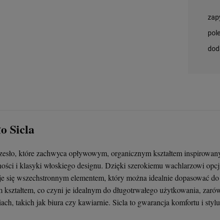
zap
pol
dod
o Sicla
krzesło, które zachwyca opływowym, organicznym kształtem inspirowan
ści i klasyki włoskiego designu. Dzięki szerokiemu wachlarzowi opcj
taje się wszechstronnym elementem, który można idealnie dopasować d
kształtem, co czyni je idealnym do długotrwałego użytkowania, zaró
iach, takich jak biura czy kawiarnie. Sicla to gwarancja komfortu i st
Krzesło Vanity Scab
Stolik kawowy Oveo 46
Krzesło Bora Arm Nardi
Stolik kawowy Oveo 46
Design - transparentne
cm antracytowy - Ferne
- Antracyt
cm szary - Ferne