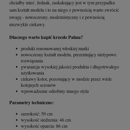
chciałby mieć. Jednak, zaskakujący jest w tym przypadku
sam kształt modelu i to na niego z pewnością warto zwrócić
uwagę - nowoczesny, modernistyczny i z pewnością
niezwykle ciekawy.
Dlaczego warto kupić krzesło Palma?
produkt renomowanej włoskiej marki
nowoczesny kształt modelu, prezentujący nietypowe
rozwiązania
gwarancja wysokiej jakości produktu i długotrwałego
użytkowania
Krzesło Vanity Scab Design - transparentne
Stolik kawowy Oveo 46 cm antracytowy -
Ferne
ciekawy kolor, pozostający w modzie przez wiele
397,00 zł
379,00 zł
kolejnych sezonów
wprowadzenie odrobiny innego stylu
Parametry techniczne:
szt.
szt.
szerokość: 59 cm
DO KOSZYKA
DO KOSZYKA
wysokość siedzenia: 46 cm
wysokość oparcia: 86 cm