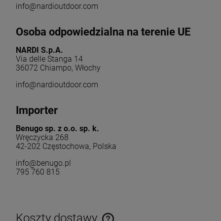
info@nardioutdoor.com
Osoba odpowiedzialna na terenie UE
NARDI S.p.A.
Via delle Stanga 14
36072 Chiampo, Włochy
info@nardioutdoor.com
Importer
Benugo sp. z o.o. sp. k.
Wręczycka 268
42-202 Częstochowa, Polska
info@benugo.pl
795 760 815
Koszty dostawy