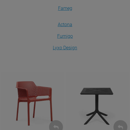
Fameg
Actona
Furnigo
Lyxo Design
Krzesła
Stoły
ZOBACZ
ZOBACZ