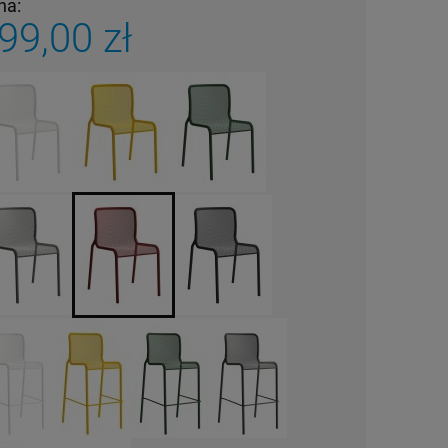
na:
99,00 zł