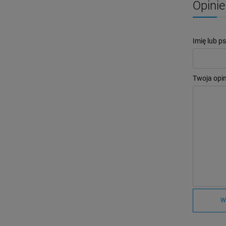
Opinie
Imię lub p
Twoja opin
W