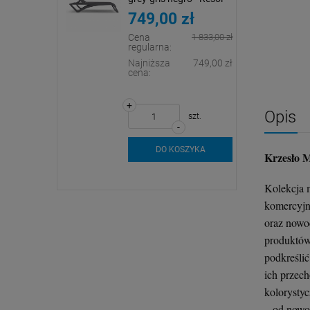
zł
599,00 zł
749,00 zł
1 833,00 zł
Cena
1 833,00 zł
regularna:
+
szt.
749,00 zł
Najniższa
749,00 zł
-
cena:
DO KOSZYKA
+
Opis
szt.
szt.
-
SZYKA
DO KOSZYKA
Krzesło 
Kolekcja 
komercyjny
oraz nowo
produktów
podkreślić
ich przech
kolorystyc
– od nowo