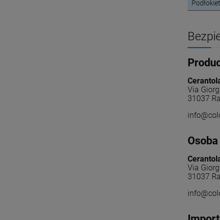
Podłokiet
Bezpi
Produ
Cerantol
Via Giorg
31037 Ra
info@colo
Osoba 
Cerantol
Via Giorg
31037 Ra
info@colo
Import