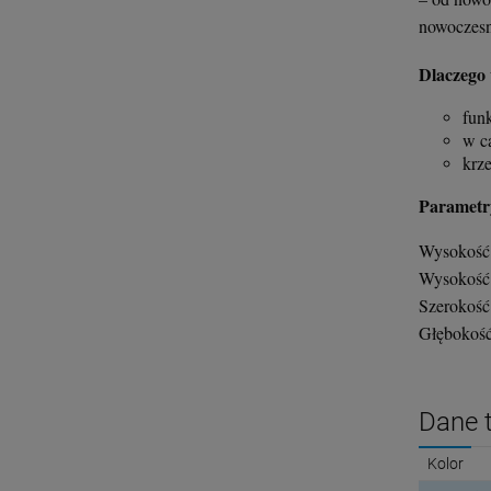
nowoczesn
Dlaczego
fun
w ca
krz
Parametry
Wysokość 
Wysokość 
Szerokość
Głębokość
Dane 
Kolor