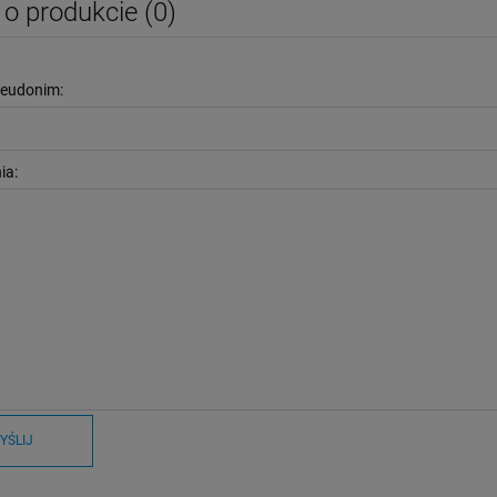
 o produkcie (0)
seudonim:
ia:
YŚLIJ