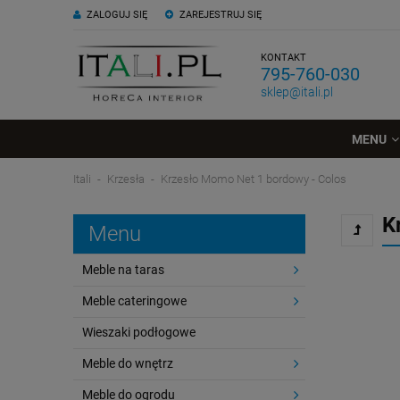
ZALOGUJ SIĘ
ZAREJESTRUJ SIĘ
KONTAKT
795-760-030
sklep@itali.pl
MENU
Itali
Krzesła
Krzesło Momo Net 1 bordowy - Colos
K
Menu
Meble na taras
Meble cateringowe
Wieszaki podłogowe
Meble do wnętrz
Meble do ogrodu