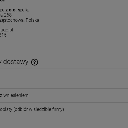
. z o.o. sp. k.
a 268
zęstochowa, Polska
ugo.pl
815
y dostawy
Cena nie zawiera ewentualnych kosztów
płatności
z wniesieniem
obisty
(odbiór w siedzibie firmy)