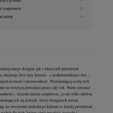
ytaj o produkt
379,00 zł
295,00 zł
318,00 zł
eć znajomemu
aj opinię
+
+
+
szt.
szt.
szt.
-
-
-
DO KOSZYKA
DO KOSZYKA
DO KOSZYKA
stycznego designu, jak i właścicieli przestrzeni
a obejmuje dwa typy krzeseł – z podłokietnikami i bez –
długowieczność i niezawodność. Wyróżniającą cechą tych
nie na świeżym powietrzu przez cały rok. Warto również
alności – krzesła można sztaplować, co nie tylko ułatwia
ieniających się potrzeb. Sześć dostępnych wersji
ąc na stworzenie unikalnego klimatu w każdej przestrzeni
wybór dla tych, którzy cenią trwałość, wygodę i