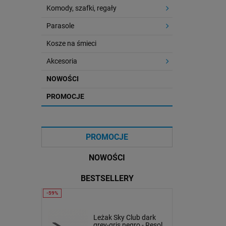
Komody, szafki, regały
Parasole
Kosze na śmieci
Akcesoria
NOWOŚCI
PROMOCJE
PROMOCJE
NOWOŚCI
BESTSELLERY
lub
Stolik kawowy Oveo 59
Leżak Sky Club dark
ate - Resol
cm biały - Ferne
grey-gris negro - Resol