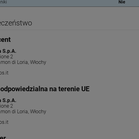
niki
Nie
eczeństwo
cent
a S.p.A.
ione 2
mon di Loria, Włochy
s.it
odpowiedzialna na terenie UE
a S.p.A.
ione 2
mon di Loria, Włochy
s.it
er