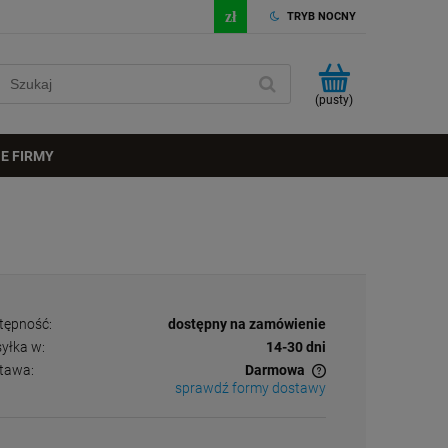
TRYB NOCNY
(pusty)
E FIRMY
tępność:
dostępny na zamówienie
yłka w:
14-30 dni
tawa:
Darmowa
sprawdź formy dostawy
Cena nie zawiera ewentualnych kosztów
płatności