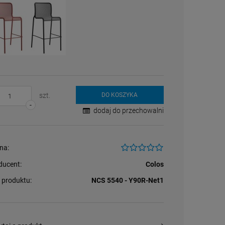
szt.
DO KOSZYKA
-
dodaj do przechowalni
na:
ducent:
Colos
 produktu:
NCS 5540 - Y90R-Net1
Stolik kawowy Oveo 46
Krzesło Ginevra Scab
Krzesło Net Nardi -
cm biały - Ferne
Design - beżowe
Tortora