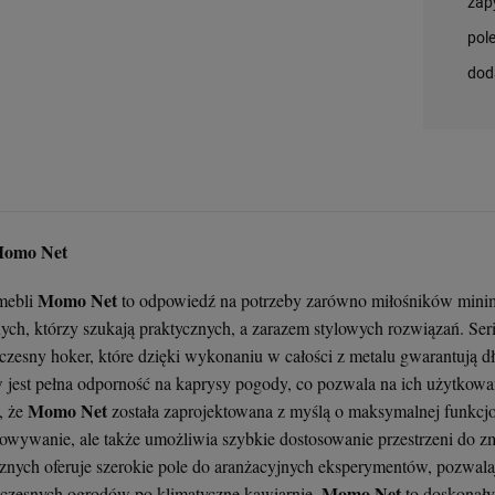
zap
397,00 zł
379,00 zł
243,00 zł
379,00 zł
pol
dod
+
+
+
+
szt.
szt.
szt.
szt.
-
-
-
-
DO KOSZYKA
DO KOSZYKA
DO KOSZYKA
DO KOSZYKA
Momo Net
Momo Net
mebli
to odpowiedź na potrzeby zarówno miłośników minimali
ch, którzy szukają praktycznych, a zarazem stylowych rozwiązań. Seri
czesny hoker, które dzięki wykonaniu w całości z metalu gwarantują 
 jest pełna odporność na kaprysy pogody, co pozwala na ich użytkowa
Momo Net
, że
została zaprojektowana z myślą o maksymalnej funkcjon
owywanie, ale także umożliwia szybkie dostosowanie przestrzeni do zm
znych oferuje szerokie pole do aranżacyjnych eksperymentów, pozwalaj
Momo Net
czesnych ogrodów po klimatyczne kawiarnie.
to doskonały 