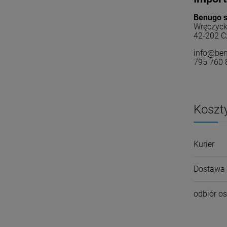
Benugo sp
Wręczyck
42-202 C
info@ben
795 760 
Koszt
Kurier
Dostawa 
odbiór os