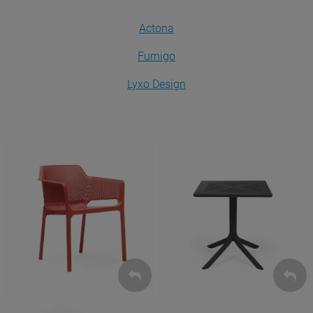
Actona
Furnigo
Lyxo Design
Krzesła
Stoły
ZOBACZ
ZOBACZ