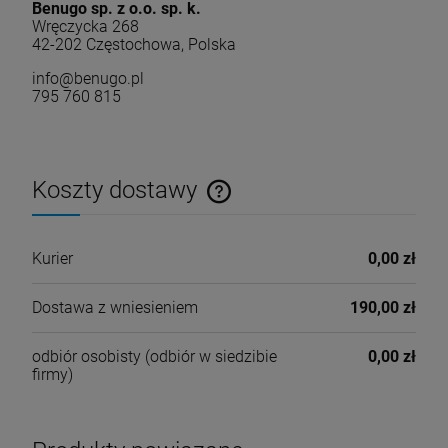
Benugo sp. z o.o. sp. k.
Wręczycka 268
42-202 Częstochowa, Polska
info@benugo.pl
795 760 815
Koszty dostawy
Cena nie zawiera ewentualnych kosztów płatności
Kurier
0,00 zł
Dostawa z wniesieniem
190,00 zł
odbiór osobisty
(odbiór w siedzibie
0,00 zł
firmy)