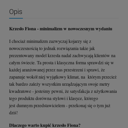
Opis
Krzesło Fiona - minimalizm w nowoczesnym wydaniu
I chociaż minimalizm zazwyczaj kojarzy się z
nowoczesnością to jednak rozwiązania takie jak
prezentowany model krzesła nadal zachwycają klientów na
całym świecie. Ta prosta i klasyczna forma sprawdzi się w
każdej aranżowanej przez nas przestrzeni i sprawi, że
Krzesło Vanity Scab Design - transparentne
Stolik kawowy Oveo 46 cm antracytowy -
Ferne
zapanuje wokół niej wyjątkowy klimat, na którym przecież
397,00 zł
379,00 zł
tak bardzo zależy wszystkim urządzającym swoje metry
kwadratowe - jesteśmy pewni, że satysfakcja z użytkowania
tego produktu dorówna stylowi i klasyce, którego
szt.
szt.
jest dumnym przedstawicielem - przekonaj się o tym już
dziś!
DO KOSZYKA
DO KOSZYKA
Dlaczego warto kupić krzesło Fiona?