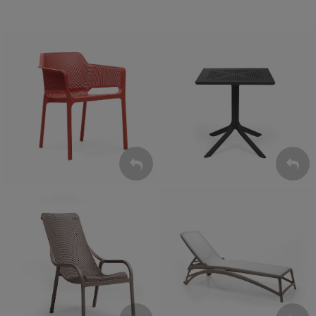
Krzesła
Stoły
ZOBACZ
ZOBACZ
Leżaki
Fotele
ZOBACZ
ZOBACZ