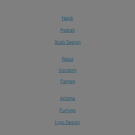
Nardi
Pedrali
Scab Design
Resol
Vondom
Fameg
Actona
Furnigo
Lyxo Design