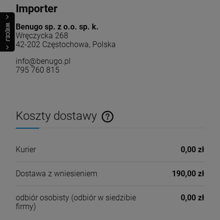
Importer
Benugo sp. z o.o. sp. k.
WIĘCEJ
Wręczycka 268
42-202 Częstochowa, Polska
info@benugo.pl
795 760 815
Koszty dostawy
Cena nie zawiera ewentualnych kosztów płatności
Kurier
0,00 zł
Dostawa z wniesieniem
190,00 zł
odbiór osobisty
(odbiór w siedzibie
0,00 zł
firmy)