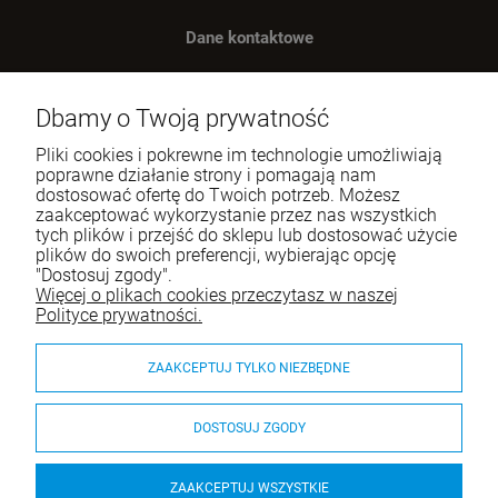
Dane kontaktowe
Benugo sp. z o.o. sp. k.
ul. Wręczycka 268
Dbamy o Twoją prywatność
42-202 Częstochowa
Pliki cookies i pokrewne im technologie umożliwiają
NIP: 9492236947
poprawne działanie strony i pomagają nam
dostosować ofertę do Twoich potrzeb. Możesz
Tel.:
795-760-030
zaakceptować wykorzystanie przez nas wszystkich
tych plików i przejść do sklepu lub dostosować użycie
E-mail:
sklep@itali.pl
plików do swoich preferencji, wybierając opcję
"Dostosuj zgody".
Więcej o plikach cookies przeczytasz w naszej
Pomoc
Polityce prywatności.
Moje konto
ZAAKCEPTUJ TYLKO NIEZBĘDNE
Płatności i dostawa
DOSTOSUJ ZGODY
O nas
ZAAKCEPTUJ WSZYSTKIE