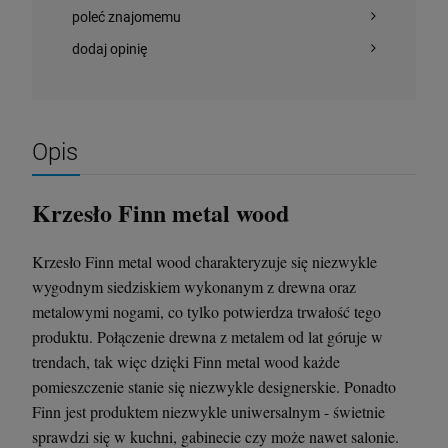
poleć znajomemu
dodaj opinię
Opis
Krzesło Finn metal wood
Krzesło Vanity Scab Design - transparentne
Stolik kawowy Oveo 46 cm antracytowy -
Krzesło Finn metal wood charakteryzuje się niezwykle
Ferne
wygodnym siedziskiem wykonanym z drewna oraz
397,00 zł
379,00 zł
metalowymi nogami, co tylko potwierdza trwałość tego
produktu. Połączenie drewna z metalem od lat góruje w
szt.
szt.
trendach, tak więc dzięki Finn metal wood każde
pomieszczenie stanie się niezwykle designerskie. Ponadto
DO KOSZYKA
DO KOSZYKA
Finn jest produktem niezwykle uniwersalnym - świetnie
sprawdzi się w kuchni, gabinecie czy może nawet salonie.