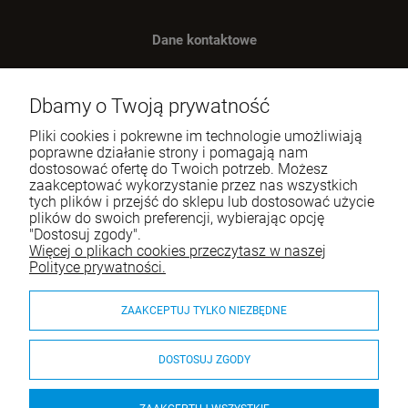
Dane kontaktowe
Benugo sp. z o.o. sp. k.
ul. Wręczycka 268
Dbamy o Twoją prywatność
42-202 Częstochowa
Pliki cookies i pokrewne im technologie umożliwiają
NIP: 9492236947
poprawne działanie strony i pomagają nam
dostosować ofertę do Twoich potrzeb. Możesz
Tel.:
795-760-030
zaakceptować wykorzystanie przez nas wszystkich
tych plików i przejść do sklepu lub dostosować użycie
E-mail:
sklep@itali.pl
plików do swoich preferencji, wybierając opcję
"Dostosuj zgody".
Więcej o plikach cookies przeczytasz w naszej
Pomoc
Polityce prywatności.
Moje konto
ZAAKCEPTUJ TYLKO NIEZBĘDNE
Płatności i dostawa
DOSTOSUJ ZGODY
O nas