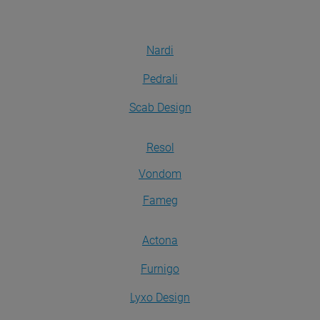
Nardi
Pedrali
Scab Design
Resol
Vondom
Fameg
Actona
Furnigo
Lyxo Design