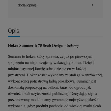
dodaj opinię
Krzesło Vanity Scab Design - transparentne
Stolik kawowy Oveo 46 cm antracytowy -
Ferne
397,00 zł
379,00 zł
Opis
szt.
szt.
Hoker Summer h 75 Scab Design - beżowy
DO KOSZYKA
DO KOSZYKA
Summer to hoker, który sprawia, że już po pierwszym
spojrzeniu na niego czujemy wakacyjny klimat. Dzięki
minimalistycznej formie odnajdzie się on w każdej
przestrzeni. Hoker został wykonany ze stali galwanizowanej,
wykończonej poliestrową farbą proszkową. Summer jest
doskonałą propozycją na balkon, taras, do ogrodu jak
również lokali użyteczności publicznej. Decydując się na
prezentowany model mamy gwarancję najwyższej jakości
wykonania, gdyż produkt pochodzi od włoskiej marki Scab