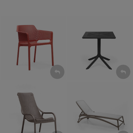
Krzesła
Stoły
ZOBACZ
ZOBACZ
Leżaki
Fotele
ZOBACZ
ZOBACZ