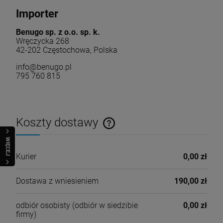
Importer
Benugo sp. z o.o. sp. k.
Wręczycka 268
42-202 Częstochowa, Polska
info@benugo.pl
795 760 815
Koszty dostawy
Cena nie zawiera ewentualnych kosztów płatności
WIĘCEJ
Kurier
0,00 zł
Dostawa z wniesieniem
190,00 zł
odbiór osobisty
(odbiór w siedzibie
0,00 zł
firmy)