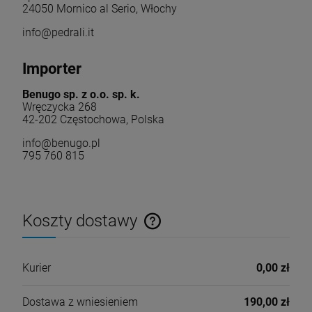
24050 Mornico al Serio, Włochy
info@pedrali.it
Importer
Benugo sp. z o.o. sp. k.
Wręczycka 268
42-202 Częstochowa, Polska
info@benugo.pl
795 760 815
Koszty dostawy
Cena nie zawiera ewentualnych kosztów płatności
Kurier
0,00 zł
Dostawa z wniesieniem
190,00 zł