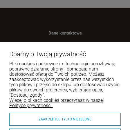
Dane kontaktowe
Benugo sp. z o.o. sp. k.
ul. Wręczycka 268
Dbamy o Twoją prywatność
42-202 Częstochowa
Pliki cookies i pokrewne im technologie umożliwiają
NIP: 9492236947
poprawne działanie strony i pomagają nam
dostosować ofertę do Twoich potrzeb. Możesz
Tel.:
795-760-030
zaakceptować wykorzystanie przez nas wszystkich
tych plików i przejść do sklepu lub dostosować użycie
E-mail:
sklep@itali.pl
plików do swoich preferencji, wybierając opcję
"Dostosuj zgody".
Więcej o plikach cookies przeczytasz w naszej
Pomoc
Polityce prywatności.
Moje konto
ZAAKCEPTUJ TYLKO NIEZBĘDNE
Płatności i dostawa