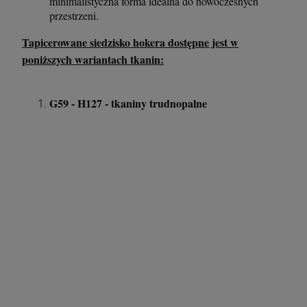
minimalistyczna forma idealna do nowoczesnych
przestrzeni.
Tapicerowane siedzisko hokera dostępne jest w
poniższych wariantach tkanin:
G59 - H127 - tkaniny trudnopalne