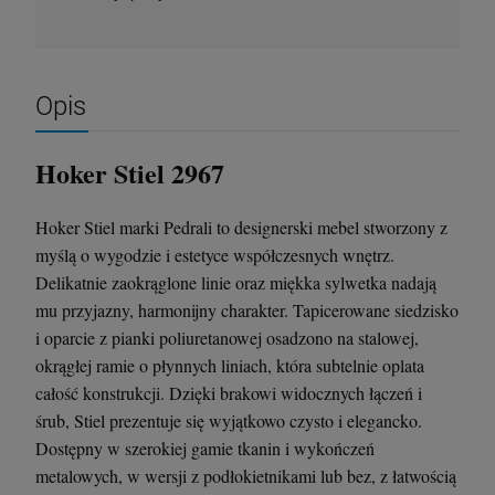
Krzesło Vanity Scab Design - transparentne
Stolik kawowy Oveo 46 cm antracytowy -
Ferne
Opis
397,00 zł
379,00 zł
Hoker Stiel 2967
szt.
szt.
Hoker Stiel marki Pedrali to designerski mebel stworzony z
DO KOSZYKA
DO KOSZYKA
myślą o wygodzie i estetyce współczesnych wnętrz.
Delikatnie zaokrąglone linie oraz miękka sylwetka nadają
mu przyjazny, harmonijny charakter. Tapicerowane siedzisko
i oparcie z pianki poliuretanowej osadzono na stalowej,
okrągłej ramie o płynnych liniach, która subtelnie oplata
całość konstrukcji. Dzięki brakowi widocznych łączeń i
śrub, Stiel prezentuje się wyjątkowo czysto i elegancko.
Dostępny w szerokiej gamie tkanin i wykończeń
metalowych, w wersji z podłokietnikami lub bez, z łatwością