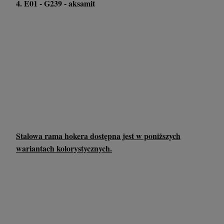
4. E01 - G239 - aksamit
Stalowa rama hokera dostępna jest w poniższych
wariantach kolorystycznych.