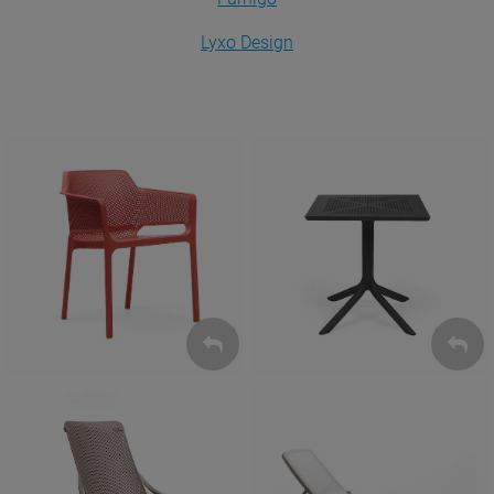
Lyxo Design
Krzesła
Stoły
ZOBACZ
ZOBACZ
Leżaki
Fotele