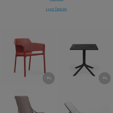
Lyxo Design
Krzesła
Stoły
ZOBACZ
ZOBACZ
Leżaki
Fotele