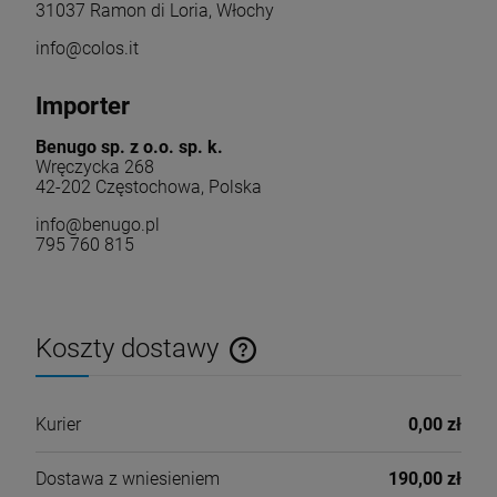
31037 Ramon di Loria, Włochy
info@colos.it
Importer
Benugo sp. z o.o. sp. k.
Wręczycka 268
42-202 Częstochowa, Polska
info@benugo.pl
795 760 815
Koszty dostawy
Cena nie zawiera ewentualnych kosztów płatności
Kurier
0,00 zł
Dostawa z wniesieniem
190,00 zł