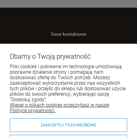
Dane kontaktowe
Benugo sp. z o.o. sp. k.
ul. Wręczycka 268
Dbamy o Twoją prywatność
42-202 Częstochowa
Pliki cookies i pokrewne im technologie umożliwiają
NIP: 9492236947
poprawne działanie strony i pomagają nam
dostosować ofertę do Twoich potrzeb. Możesz
Tel.:
795-760-030
zaakceptować wykorzystanie przez nas wszystkich
tych plików i przejść do sklepu lub dostosować użycie
E-mail:
sklep@itali.pl
plików do swoich preferencji, wybierając opcję
"Dostosuj zgody".
Więcej o plikach cookies przeczytasz w naszej
Pomoc
Polityce prywatności.
Moje konto
ZAAKCEPTUJ TYLKO NIEZBĘDNE
Płatności i dostawa