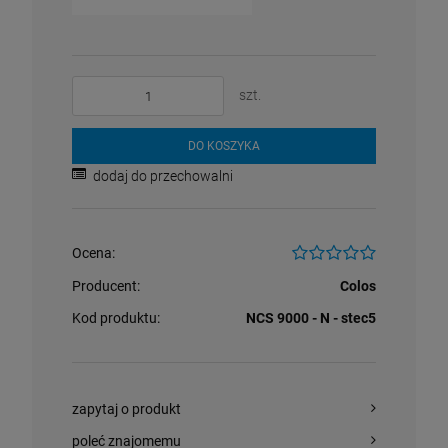
Krzesło Vanity Scab Design - transparentne
Stolik kawowy Oveo 46 cm antracytowy -
Ferne
szt.
397,00 zł
379,00 zł
DO KOSZYKA
szt.
szt.
dodaj do przechowalni
DO KOSZYKA
DO KOSZYKA
Ocena:
Producent:
Colos
Kod produktu:
NCS 9000 - N - stec5
zapytaj o produkt
poleć znajomemu