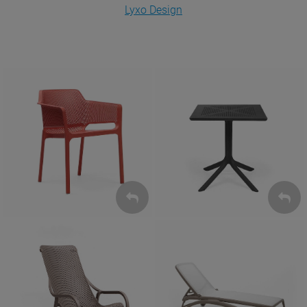
Lyxo Design
Krzesła
Stoły
ZOBACZ
ZOBACZ
Leżaki
Fotele
ZOBACZ
ZOBACZ