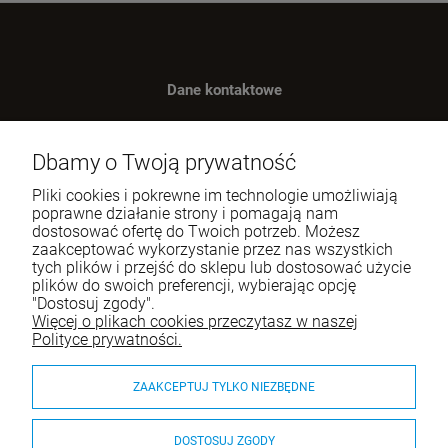
Dane kontaktowe
Benugo sp. z o.o. sp. k.
ul. Wręczycka 268
Dbamy o Twoją prywatność
42-202 Częstochowa
Pliki cookies i pokrewne im technologie umożliwiają
NIP: 9492236947
poprawne działanie strony i pomagają nam
dostosować ofertę do Twoich potrzeb. Możesz
Tel.:
795-760-030
zaakceptować wykorzystanie przez nas wszystkich
tych plików i przejść do sklepu lub dostosować użycie
E-mail:
sklep@itali.pl
plików do swoich preferencji, wybierając opcję
"Dostosuj zgody".
Więcej o plikach cookies przeczytasz w naszej
Pomoc
Polityce prywatności.
Moje konto
ZAAKCEPTUJ TYLKO NIEZBĘDNE
Płatności i dostawa
DOSTOSUJ ZGODY