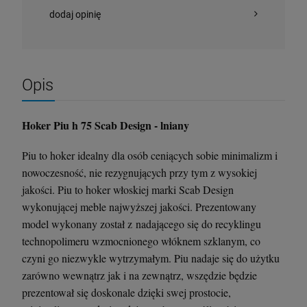
dodaj opinię
Krzesło Vanity Scab Design - transparentne
Stolik kawowy Oveo 46 cm antracytowy -
Ferne
397,00 zł
379,00 zł
Opis
szt.
szt.
Hoker Piu h 75 Scab Design - lniany
DO KOSZYKA
DO KOSZYKA
Piu to hoker idealny dla osób ceniących sobie minimalizm i
nowoczesność, nie rezygnujących przy tym z wysokiej
jakości. Piu to hoker włoskiej marki Scab Design
wykonującej meble najwyższej jakości. Prezentowany
model wykonany został z nadającego się do recyklingu
technopolimeru wzmocnionego włóknem szklanym, co
czyni go niezwykle wytrzymałym. Piu nadaje się do użytku
zarówno wewnątrz jak i na zewnątrz, wszędzie będzie
prezentował się doskonale dzięki swej prostocie,