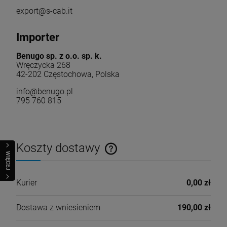
export@s-cab.it
Importer
Benugo sp. z o.o. sp. k.
Wręczycka 268
42-202 Częstochowa, Polska
info@benugo.pl
795 760 815
Koszty dostawy
WIĘCEJ
Cena nie zawiera ewentualnych kosztów płatności
Kurier
0,00 zł
Dostawa z wniesieniem
190,00 zł