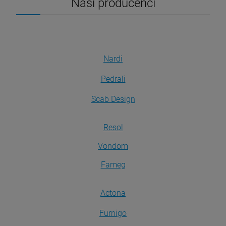
Nasi producenci
Nardi
Pedrali
Scab Design
Resol
Vondom
Fameg
Actona
Furnigo