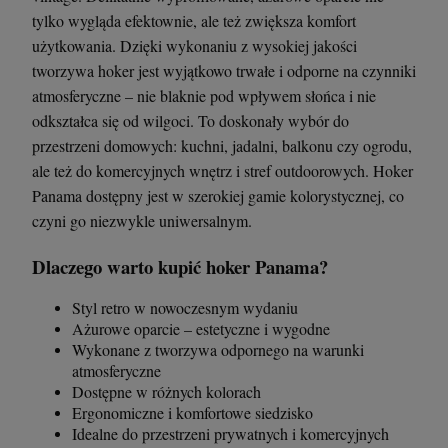
tylko wygląda efektownie, ale też zwiększa komfort
użytkowania. Dzięki wykonaniu z wysokiej jakości
tworzywa hoker jest wyjątkowo trwałe i odporne na czynniki
Krzesło Vanity Scab Design - transparentne
Stolik kawowy Oveo 46 cm antracytowy -
Ferne
atmosferyczne – nie blaknie pod wpływem słońca i nie
397,00 zł
379,00 zł
odkształca się od wilgoci. To doskonały wybór do
przestrzeni domowych: kuchni, jadalni, balkonu czy ogrodu,
ale też do komercyjnych wnętrz i stref outdoorowych. Hoker
szt.
szt.
Panama dostępny jest w szerokiej gamie kolorystycznej, co
czyni go niezwykle uniwersalnym.
DO KOSZYKA
DO KOSZYKA
Dlaczego warto kupić hoker Panama?
Styl retro w nowoczesnym wydaniu
Ażurowe oparcie – estetyczne i wygodne
Wykonane z tworzywa odpornego na warunki
atmosferyczne
Dostępne w różnych kolorach
Ergonomiczne i komfortowe siedzisko
Idealne do przestrzeni prywatnych i komercyjnych