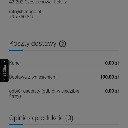
42-202 Częstochowa, Polska
info@benugo.pl
795 760 815
Koszty dostawy
Cena nie zawiera ewentualnych kosztów płatności
Kurier
0,00 zł
WIĘCEJ
Dostawa z wniesieniem
190,00 zł
odbiór osobisty
(odbiór w siedzibie
0,00 zł
firmy)
Opinie o produkcie (0)