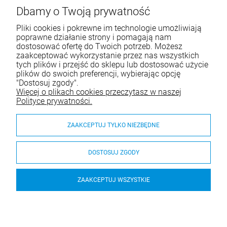
ul. Wręczycka 268
Dbamy o Twoją prywatność
42-202 Częstochowa
Pliki cookies i pokrewne im technologie umożliwiają
NIP: 9492236947
poprawne działanie strony i pomagają nam
dostosować ofertę do Twoich potrzeb. Możesz
Tel.:
795-760-030
zaakceptować wykorzystanie przez nas wszystkich
tych plików i przejść do sklepu lub dostosować użycie
E-mail:
sklep@itali.pl
plików do swoich preferencji, wybierając opcję
"Dostosuj zgody".
Więcej o plikach cookies przeczytasz w naszej
Pomoc
Polityce prywatności.
Moje konto
ZAAKCEPTUJ TYLKO NIEZBĘDNE
Płatności i dostawa
DOSTOSUJ ZGODY
O nas
ZAAKCEPTUJ WSZYSTKIE
Hoker Panama, różne warianty - Gaber
© 2026 itali.pl. Wszelkie prawa zastrzeżone.
Styl graficzny ShopGadget.pl
Sklep internetowy Shoper.pl