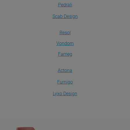
Pedrali
Scab Design
Resol
Vondom
Fameg
Actona
Furnigo
Lyxo Design