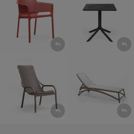
Krzesła
Stoły
ZOBACZ
ZOBACZ
Leżaki
Fotele
ZOBACZ
ZOBACZ