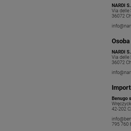
NARDI S.
Via delle
36072 Ch
info@nar
Osoba 
NARDI S.
Via delle
36072 Ch
info@nar
Import
Benugo sp
Wręczyck
42-202 C
info@ben
795 760 