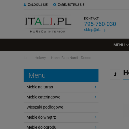
ZALOGUJ SIĘ
ZAREJESTRUJ SIĘ
KONTAKT
795-760-030
sklep@itali.pl
MENU
Itali
Hokery
Hoker Faro Nardi - Rosso
H
Menu
Meble na taras
Meble cateringowe
Wieszaki podłogowe
Meble do wnętrz
Meble do ogrodu