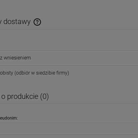
y dostawy
Cena nie zawiera ewentualnych kosztów
płatności
z wniesieniem
obisty
(odbiór w siedzibie firmy)
 o produkcie (0)
seudonim: