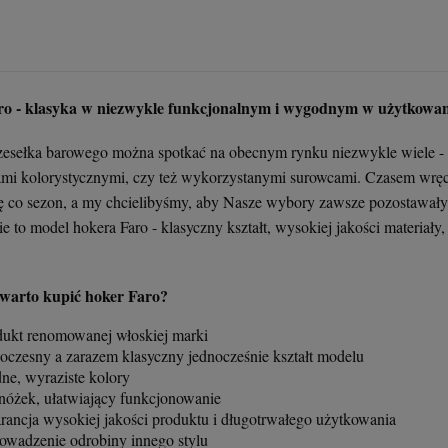
397,00 zł
379,00 zł
243,00 zł
379,00 zł
+
+
+
+
szt.
szt.
szt.
szt.
-
-
-
-
ro - klasyka w niezwykle funkcjonalnym i wygodnym w użytkowan
DO KOSZYKA
DO KOSZYKA
DO KOSZYKA
DO KOSZYKA
zesełka barowego można spotkać na obecnym rynku niezwykle wiele - 
ami kolorystycznymi, czy też wykorzystanymi surowcami. Czasem wrę
ę co sezon, a my chcielibyśmy, aby Nasze wybory zawsze pozostawały 
ie to model hokera Faro - klasyczny kształt, wysokiej jakości mater
 warto kupić hoker Faro?
dukt renomowanej włoskiej marki
oczesny a zarazem klasyczny jednocześnie kształt modelu
ne, wyraziste kolory
nóżek, ułatwiający funkcjonowanie
rancja wysokiej jakości produktu i długotrwałego użytkowania
owadzenie odrobiny innego stylu