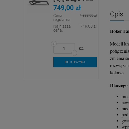
zł
599,00 zł
749,00 zł
Opis
1 833,00 zł
Cena
1 833,00 zł
regularna:
+
szt.
749,00 zł
Najniższa
749,00 zł
-
Hoker Fa
cena:
DO KOSZYKA
Modeli kr
+
szt.
szt.
połączeni
-
zmienia si
SZYKA
DO KOSZYKA
rozwiązan
kolorze.
Dlaczego
pro
now
mod
pod
gwa
wpr