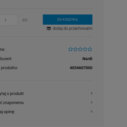
szt.
DO KOSZYKA
-
dodaj do przechowalni
na:
ducent:
Nardi
 produktu:
4034607000
ytaj o produkt
eć znajomemu
aj opinię
Stolik kawowy Oveo 46
Krzesło Ginevra Scab
Krzesło Net Nardi -
cm biały - Ferne
Design - beżowe
Tortora