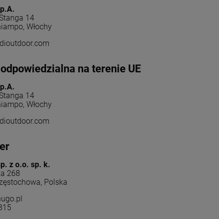
p.A.
 Stanga 14
iampo, Włochy
dioutdoor.com
odpowiedzialna na terenie UE
p.A.
 Stanga 14
iampo, Włochy
dioutdoor.com
er
. z o.o. sp. k.
a 268
zęstochowa, Polska
ugo.pl
815