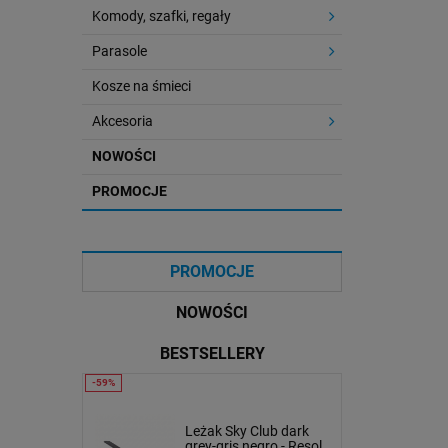
Komody, szafki, regały
Parasole
Kosze na śmieci
Akcesoria
NOWOŚCI
PROMOCJE
PROMOCJE
NOWOŚCI
BESTSELLERY
lub
Stolik kawowy Oveo 59
Leżak Sky Club dark
ate - Resol
cm biały - Ferne
grey-gris negro - Resol