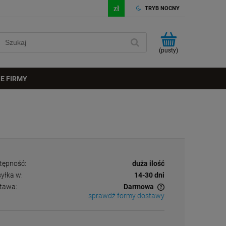
TRYB NOCNY
(pusty)
E FIRMY
tępność:
duża ilość
yłka w:
14-30 dni
tawa:
Darmowa
sprawdź formy dostawy
Cena nie zawiera ewentualnych kosztów
płatności