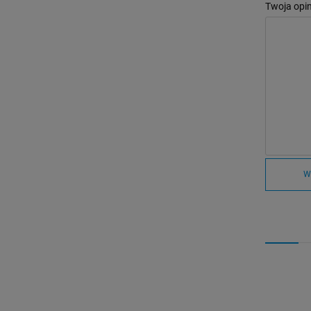
Twoja opin
W