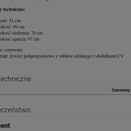
y techniczne:
gość: 51 cm
rokość: 49 cm
okość siedzenia: 76 cm
okość oparcia: 97 cm
or: czerwony
eriał: żywice polipropylenowe z włókna szklanego z dodatkami UV
techniczne
Czerwony
eczeństwo
cent