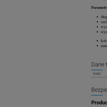
Parametr
dłu
sze
wys
wys
kol
mat
Dane 
Kolor
Bezpi
Produ