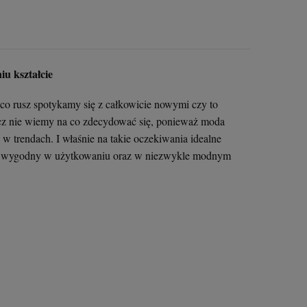
379,00 zł
295,00 zł
318,00 zł
+
+
+
szt.
szt.
szt.
-
-
-
iu kształcie
DO KOSZYKA
DO KOSZYKA
DO KOSZYKA
co rusz spotykamy się z całkowicie nowymi czy to
cz nie wiemy na co zdecydować się, ponieważ moda
w trendach. I właśnie na takie oczekiwania idealne
iały, wygodny w użytkowaniu oraz w niezwykle modnym