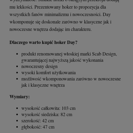
mu lekkości. Prezentowany hoker to propozycja dla
wszystkich fanów minimalizmu i nowoczesności. Day
wkomponuje się doskonale zarówno w klasyczne jak i
Krzesło Vanity Scab Design - transparentne
Stolik kawowy Oveo 46 cm antracytowy -
Ferne
nowoczesne wnętrza dodając im charakteru.
397,00 zł
379,00 zł
Dlaczego warto kupić hoker Day?
szt.
szt.
produkt renomowanej włoskiej marki Scab Design,
gwarantującej najwyższą jakość wykonania
nowoczesny design
DO KOSZYKA
DO KOSZYKA
wysoki komfort użytkowania
możliwość wkomponowania zarówno w nowoczesne
jak i klasyczne wnętrza
Wymiary:
wysokość całkowita: 103 cm
wysokość siedziska: 82 cm
szerokość: 42 cm
głębokość: 47 cm