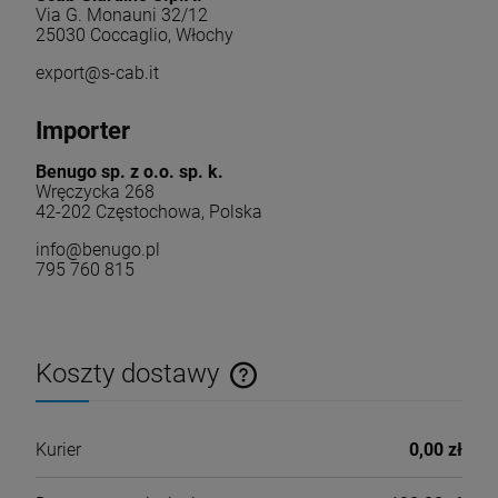
Via G. Monauni 32/12
25030 Coccaglio, Włochy
export@s-cab.it
Importer
Benugo sp. z o.o. sp. k.
Wręczycka 268
42-202 Częstochowa, Polska
info@benugo.pl
795 760 815
Koszty dostawy
Cena nie zawiera ewentualnych kosztów płatności
Kurier
0,00 zł