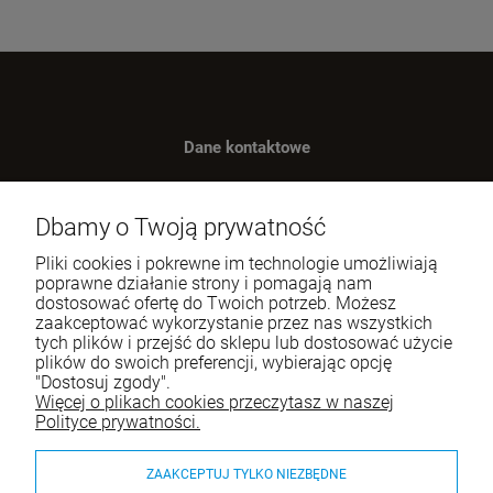
Dane kontaktowe
Benugo sp. z o.o. sp. k.
ul. Wręczycka 268
Dbamy o Twoją prywatność
42-202 Częstochowa
Pliki cookies i pokrewne im technologie umożliwiają
NIP: 9492236947
poprawne działanie strony i pomagają nam
dostosować ofertę do Twoich potrzeb. Możesz
Tel.:
795-760-030
zaakceptować wykorzystanie przez nas wszystkich
tych plików i przejść do sklepu lub dostosować użycie
E-mail:
sklep@itali.pl
plików do swoich preferencji, wybierając opcję
"Dostosuj zgody".
Więcej o plikach cookies przeczytasz w naszej
Pomoc
Polityce prywatności.
Moje konto
ZAAKCEPTUJ TYLKO NIEZBĘDNE