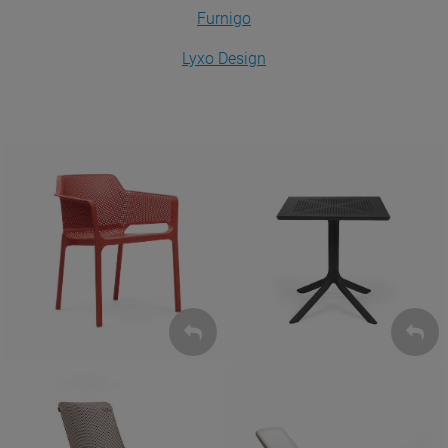
Furnigo
Lyxo Design
Krzesła
Stoły
ZOBACZ
ZOBACZ