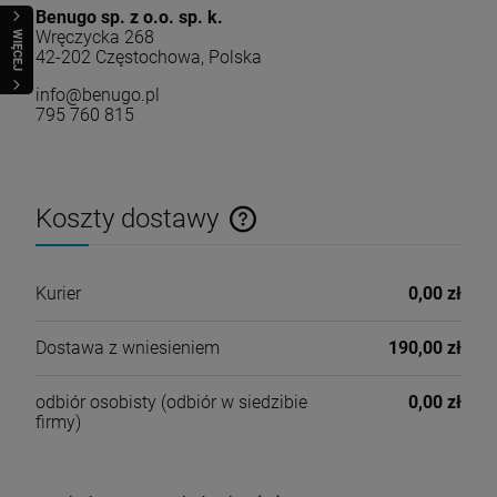
Benugo sp. z o.o. sp. k.
Wręczycka 268
WIĘCEJ
42-202 Częstochowa, Polska
info@benugo.pl
795 760 815
Koszty dostawy
Cena nie zawiera ewentualnych kosztów płatności
Kurier
0,00 zł
Dostawa z wniesieniem
190,00 zł
odbiór osobisty
(odbiór w siedzibie
0,00 zł
firmy)