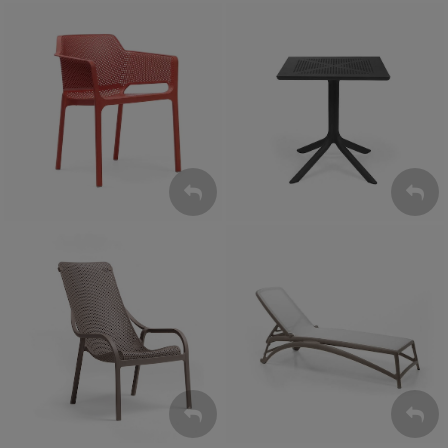
Krzesła
Stoły
ZOBACZ
ZOBACZ
Leżaki
Fotele
ZOBACZ
ZOBACZ