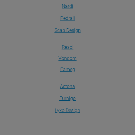
Nardi
Pedrali
Scab Design
Resol
Vondom
Fameg
Actona
Furnigo
Lyxo Design