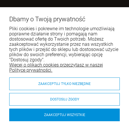
Benugo sp. z o.o. sp. k.
ul. Wręczycka 268
Dbamy o Twoją prywatność
42-202 Częstochowa
Pliki cookies i pokrewne im technologie umożliwiają
NIP: 9492236947
poprawne działanie strony i pomagają nam
dostosować ofertę do Twoich potrzeb. Możesz
Tel.:
795-760-030
zaakceptować wykorzystanie przez nas wszystkich
tych plików i przejść do sklepu lub dostosować użycie
E-mail:
sklep@itali.pl
plików do swoich preferencji, wybierając opcję
"Dostosuj zgody".
Więcej o plikach cookies przeczytasz w naszej
Pomoc
Polityce prywatności.
Moje konto
ZAAKCEPTUJ TYLKO NIEZBĘDNE
Płatności i dostawa
DOSTOSUJ ZGODY
O nas
ZAAKCEPTUJ WSZYSTKIE
Donice Gufo Kit 5, różne warianty - Gaber