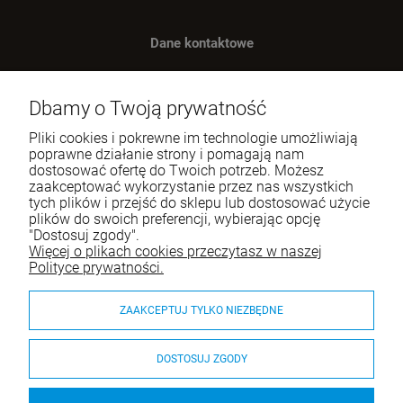
Dane kontaktowe
Benugo sp. z o.o. sp. k.
ul. Wręczycka 268
Dbamy o Twoją prywatność
42-202 Częstochowa
Pliki cookies i pokrewne im technologie umożliwiają
NIP: 9492236947
poprawne działanie strony i pomagają nam
dostosować ofertę do Twoich potrzeb. Możesz
Tel.:
795-760-030
zaakceptować wykorzystanie przez nas wszystkich
tych plików i przejść do sklepu lub dostosować użycie
E-mail:
sklep@itali.pl
plików do swoich preferencji, wybierając opcję
"Dostosuj zgody".
Więcej o plikach cookies przeczytasz w naszej
Pomoc
Polityce prywatności.
Moje konto
ZAAKCEPTUJ TYLKO NIEZBĘDNE
Płatności i dostawa
DOSTOSUJ ZGODY
O nas