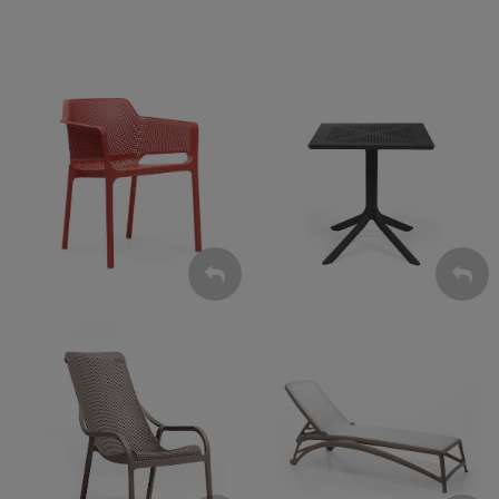
Krzesła
Stoły
ZOBACZ
ZOBACZ
Leżaki
Fotele
ZOBACZ
ZOBACZ