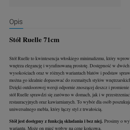
Opis
Krzesło Vanity Scab Design - transparentne
Stolik kawowy Oveo 46 cm antracytowy -
Ferne
397,00 zł
379,00 zł
Stół Ruelle 71cm
szt.
szt.
Stół Ruelle to kwintesencja włoskiego minimalizmu, który wpro
DO KOSZYKA
DO KOSZYKA
wnętrza elegancję i wyrafinowaną prostotę. Dostępność w dwóch
wysokościach oraz w różnych wariantach blatów i podstaw spraw
można go idealnie dopasować do rozmaitych stylów wnętrzarskic
Dzięki outdoorowej wersji odpornie znoszącej deszcz i promieni
stół Ruelle sprawdzi się zarówno w domach, jak i w przestrzenia
restauracyjnych oraz kawiarnianych. To wybór dla osób poszukuj
uniwersalnego mebla, który łączy styl z trwałością.
Stół jest dostępny z funkcją składania i bez niej.
Prosimy o wy
wariantu. Może on mieć wpływ na cenę końcową.