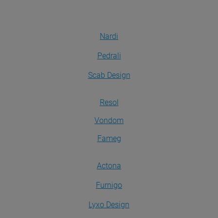
Nardi
Pedrali
Scab Design
Resol
Vondom
Fameg
Actona
Furnigo
Lyxo Design