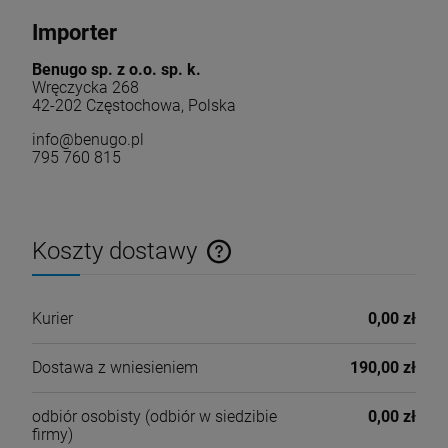
Importer
Benugo sp. z o.o. sp. k.
Wręczycka 268
42-202 Częstochowa, Polska
info@benugo.pl
795 760 815
Koszty dostawy
Cena nie zawiera ewentualnych kosztów płatności
Kurier
0,00 zł
Dostawa z wniesieniem
190,00 zł
odbiór osobisty
(odbiór w siedzibie
0,00 zł
firmy)