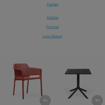
Fameg
Actona
Furnigo
Lyxo Design
Krzesła
Stoły
ZOBACZ
ZOBACZ