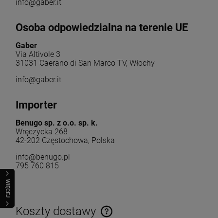
info@gaber.it
Osoba odpowiedzialna na terenie UE
Gaber
Via Altivole 3
31031 Caerano di San Marco TV, Włochy
info@gaber.it
Importer
Benugo sp. z o.o. sp. k.
Wręczycka 268
42-202 Częstochowa, Polska
info@benugo.pl
795 760 815
WIĘCEJ
Koszty dostawy