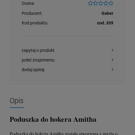
Ocena:
Producent:
Gaber
Krzesło Vanity Scab Design - transparentne
Stolik kawowy Oveo 46 cm antracytowy -
Kod produktu:
cod. 339
Ferne
397,00 zł
379,00 zł
zapytaj o produkt
szt.
szt.
poleć znajomemu
DO KOSZYKA
DO KOSZYKA
dodaj opinię
Opis
Poduszka do hokera Amitha
Poduszka do hokera Amitha została stworzona z myślą o