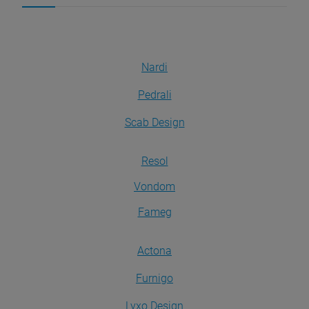
Nardi
Pedrali
Scab Design
Resol
Vondom
Fameg
Actona
Furnigo
Lyxo Design