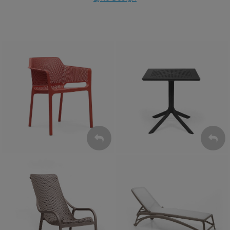
Krzesła
Stoły
ZOBACZ
ZOBACZ
Leżaki
Fotele
ZOBACZ
ZOBACZ