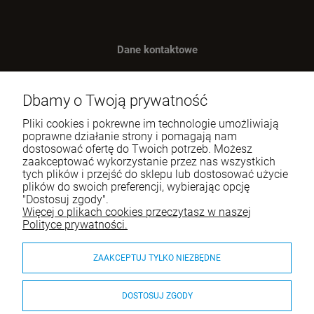
Dane kontaktowe
Benugo sp. z o.o. sp. k.
ul. Wręczycka 268
Dbamy o Twoją prywatność
42-202 Częstochowa
Pliki cookies i pokrewne im technologie umożliwiają
NIP: 9492236947
poprawne działanie strony i pomagają nam
dostosować ofertę do Twoich potrzeb. Możesz
Tel.:
795-760-030
zaakceptować wykorzystanie przez nas wszystkich
tych plików i przejść do sklepu lub dostosować użycie
E-mail:
sklep@itali.pl
plików do swoich preferencji, wybierając opcję
"Dostosuj zgody".
Więcej o plikach cookies przeczytasz w naszej
Pomoc
Polityce prywatności.
Moje konto
ZAAKCEPTUJ TYLKO NIEZBĘDNE
Płatności i dostawa
DOSTOSUJ ZGODY
O nas