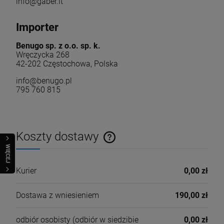
info@gaber.it
Importer
Benugo sp. z o.o. sp. k.
Wręczycka 268
42-202 Częstochowa, Polska
info@benugo.pl
795 760 815
Koszty dostawy
Cena nie zawiera ewentualnych kosztów płatności
WIĘCEJ
Kurier
0,00 zł
Dostawa z wniesieniem
190,00 zł
odbiór osobisty
(odbiór w siedzibie
0,00 zł