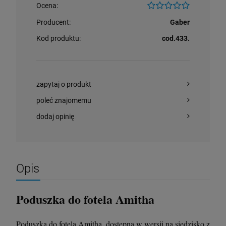
Ocena:
szt.
szt.
Producent:
Gaber
Kod produktu:
cod.433.
DO KOSZYKA
DO KOSZYKA
zapytaj o produkt
poleć znajomemu
dodaj opinię
Opis
Poduszka do fotela Amitha
Poduszka do fotela Amitha, dostępna w wersji na siedzisko z