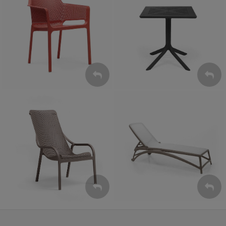
Krzesła
Stoły
ZOBACZ
ZOBACZ
Leżaki
Fotele
ZOBACZ
ZOBACZ