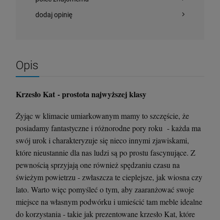
dodaj opinię
Opis
Krzesło Kat - prostota najwyższej klasy
Żyjąc w klimacie umiarkowanym mamy to szczęście, że
Stolik kawowy Oveo 46 cm biały - Ferne
Krzesło Ginevra Scab Design - beżowe
posiadamy fantastyczne i różnorodne pory roku - każda ma
swój urok i charakteryzuje się nieco innymi zjawiskami,
379,00 zł
295,00 zł
które nieustannie dla nas ludzi są po prostu fascynujące. Z
pewnością sprzyjają one również spędzaniu czasu na
szt.
szt.
świeżym powietrzu - zwłaszcza te cieplejsze, jak wiosna czy
lato. Warto więc pomyśleć o tym, aby zaaranżować swoje
DO KOSZYKA
DO KOSZYKA
miejsce na własnym podwórku i umieścić tam meble idealne
do korzystania - takie jak prezentowane krzesło Kat, które