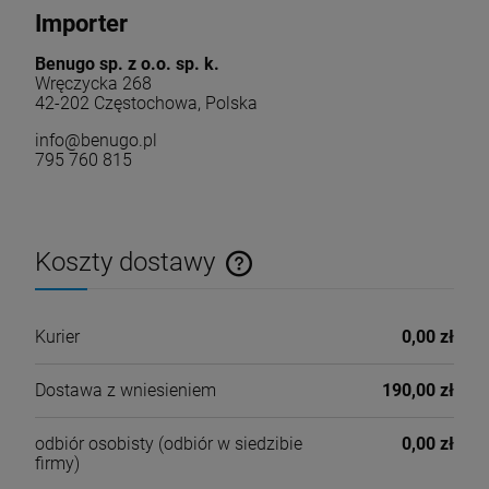
Importer
Benugo sp. z o.o. sp. k.
Wręczycka 268
42-202 Częstochowa, Polska
info@benugo.pl
795 760 815
Koszty dostawy
Cena nie zawiera ewentualnych kosztów płatności
Kurier
0,00 zł
Dostawa z wniesieniem
190,00 zł
odbiór osobisty
(odbiór w siedzibie
0,00 zł
firmy)