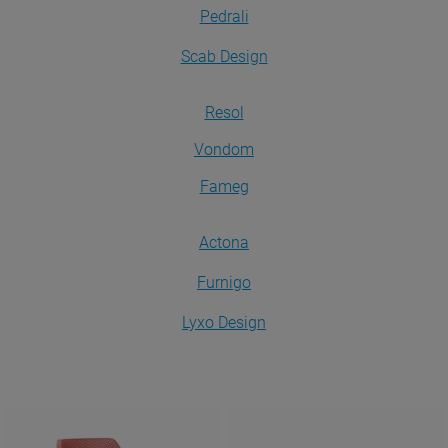
Pedrali
Scab Design
Resol
Vondom
Fameg
Actona
Furnigo
Lyxo Design