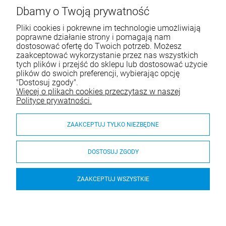
ul. Wręczycka 268
Dbamy o Twoją prywatność
42-202 Częstochowa
Pliki cookies i pokrewne im technologie umożliwiają
NIP: 9492236947
poprawne działanie strony i pomagają nam
dostosować ofertę do Twoich potrzeb. Możesz
Tel.:
795-760-030
zaakceptować wykorzystanie przez nas wszystkich
tych plików i przejść do sklepu lub dostosować użycie
E-mail:
sklep@itali.pl
plików do swoich preferencji, wybierając opcję
"Dostosuj zgody".
Więcej o plikach cookies przeczytasz w naszej
Pomoc
Polityce prywatności.
Moje konto
ZAAKCEPTUJ TYLKO NIEZBĘDNE
Płatności i dostawa
DOSTOSUJ ZGODY
O nas
ZAAKCEPTUJ WSZYSTKIE
Krzesło Kat Sand Resol
© 2026 itali.pl. Wszelkie prawa zastrzeżone.
Styl graficzny ShopGadget.pl
Sklep internetowy Shoper.pl