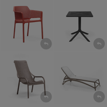
Krzesła
Stoły
ZOBACZ
ZOBACZ
Leżaki
Fotele
ZOBACZ
ZOBACZ