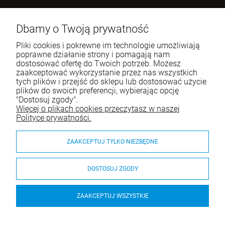
Benugo sp. z o.o. sp. k.
ul. Wręczycka 268
Dbamy o Twoją prywatność
42-202 Częstochowa
Pliki cookies i pokrewne im technologie umożliwiają
NIP: 9492236947
poprawne działanie strony i pomagają nam
dostosować ofertę do Twoich potrzeb. Możesz
Tel.:
795-760-030
zaakceptować wykorzystanie przez nas wszystkich
tych plików i przejść do sklepu lub dostosować użycie
E-mail:
sklep@itali.pl
plików do swoich preferencji, wybierając opcję
"Dostosuj zgody".
Więcej o plikach cookies przeczytasz w naszej
Pomoc
Polityce prywatności.
Moje konto
ZAAKCEPTUJ TYLKO NIEZBĘDNE
Płatności i dostawa
DOSTOSUJ ZGODY
O nas
ZAAKCEPTUJ WSZYSTKIE
Krzesło Drop jasny musztardowy - Infiniti