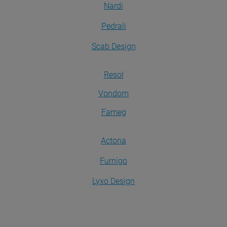
Nardi
Pedrali
Scab Design
Resol
Vondom
Fameg
Actona
Furnigo
Lyxo Design