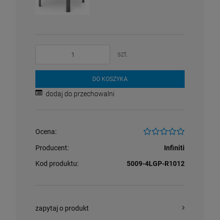
szt.
DO KOSZYKA
dodaj do przechowalni
Krzesło Vanity Scab Design - transparentne
Stolik kawowy Oveo 46 cm antracytowy -
Ferne
Ocena:
397,00 zł
379,00 zł
Producent:
Infiniti
Kod produktu:
5009-4LGP-R1012
szt.
szt.
DO KOSZYKA
DO KOSZYKA
zapytaj o produkt