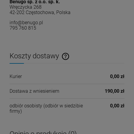
Benugo sp. z o.o. sp. k.
Wręczycka 268
42-202 Częstochowa, Polska
info@benugo.pl
795 760 815
Koszty dostawy
Cena nie zawiera ewentualnych kosztów płatności
Kurier
0,00 zł
Dostawa z wniesieniem
190,00 zł
odbiór osobisty
(odbiór w siedzibie
0,00 zł
firmy)
Opinie o produkcie (0)