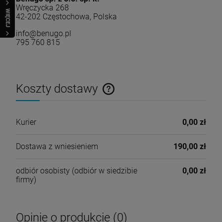
Wręczycka 268
WIĘCEJ
42-202 Częstochowa, Polska
info@benugo.pl
795 760 815
Koszty dostawy
Cena nie zawiera ewentualnych kosztów płatności
Kurier
0,00 zł
Dostawa z wniesieniem
190,00 zł
odbiór osobisty
(odbiór w siedzibie
0,00 zł
firmy)
Opinie o produkcie (0)