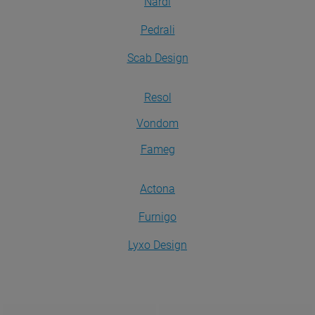
Nardi
Pedrali
Scab Design
Resol
Vondom
Fameg
Actona
Furnigo
Lyxo Design