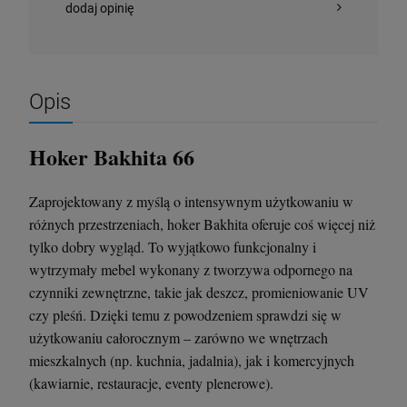
dodaj opinię
Krzesło Vanity Scab Design - transparentne
Stolik kawowy Oveo 46 cm antracytowy -
Ferne
Opis
397,00 zł
379,00 zł
Hoker Bakhita 66
szt.
szt.
Zaprojektowany z myślą o intensywnym użytkowaniu w
DO KOSZYKA
DO KOSZYKA
różnych przestrzeniach, hoker Bakhita oferuje coś więcej niż
tylko dobry wygląd. To wyjątkowo funkcjonalny i
wytrzymały mebel wykonany z tworzywa odpornego na
czynniki zewnętrzne, takie jak deszcz, promieniowanie UV
czy pleśń. Dzięki temu z powodzeniem sprawdzi się w
użytkowaniu całorocznym – zarówno we wnętrzach
mieszkalnych (np. kuchnia, jadalnia), jak i komercyjnych
(kawiarnie, restauracje, eventy plenerowe).