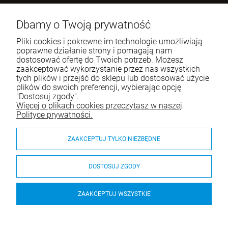
Benugo sp. z o.o. sp. k.
ul. Wręczycka 268
Dbamy o Twoją prywatność
42-202 Częstochowa
Pliki cookies i pokrewne im technologie umożliwiają
NIP: 9492236947
poprawne działanie strony i pomagają nam
dostosować ofertę do Twoich potrzeb. Możesz
Tel.:
795-760-030
zaakceptować wykorzystanie przez nas wszystkich
tych plików i przejść do sklepu lub dostosować użycie
E-mail:
sklep@itali.pl
plików do swoich preferencji, wybierając opcję
"Dostosuj zgody".
Więcej o plikach cookies przeczytasz w naszej
Pomoc
Polityce prywatności.
Moje konto
ZAAKCEPTUJ TYLKO NIEZBĘDNE
Płatności i dostawa
DOSTOSUJ ZGODY
O nas
ZAAKCEPTUJ WSZYSTKIE
Hoker Bakhita 66, różne warianty - Gaber