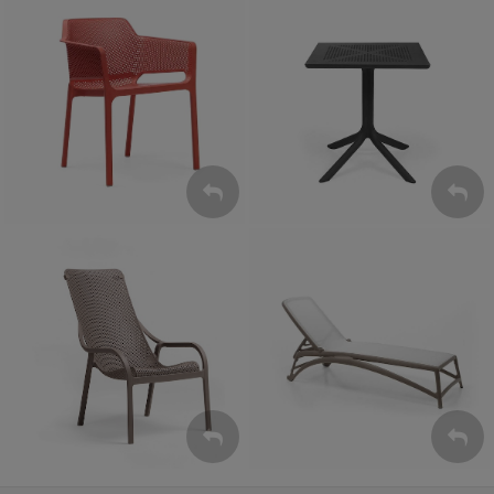
Krzesła
Stoły
ZOBACZ
ZOBACZ
Leżaki
Fotele
ZOBACZ
ZOBACZ